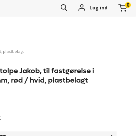
Log ind
d, plastbelagt
olpe Jakob, til fastgørelse i
m, rød / hvid, plastbelagt
r