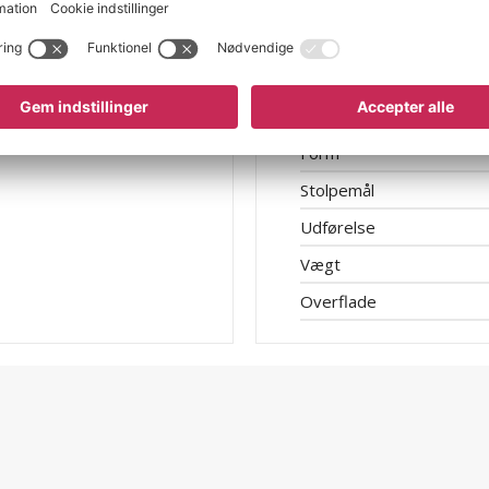
Højde (mm)
Konstruktionsprincip
Dybde under gulv
Fastgørelse
Form
Stolpemål
Udførelse
Vægt
Overflade