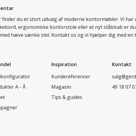
ventar
er finder du et stort udvalg af moderne kontormøbler. Vi ha
nkebord, ergonomiske kontorstole eller et nyt stålskab er du
rd med hæve sænke stel. Kontakt os og vi hjælper dig med en 
andel
Inspiration
Kontakt
lkonfigurator
Kundereferencer
salg@ger
ukter A - Å
Magasin
49 18 07 0
let
Tips & guides
pagner