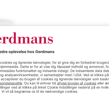
Produkt specifik
se i beton, Ø 76
Afspærringsstolp
mm, rød / hvid, 
6 mm, rød / hvid,
Farve
Farve
.
Materiale