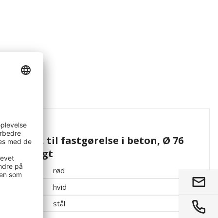
ationer
e Jakob, til fastgørelse i beton, Ø 76
plastbelagt
rød
hvid
stål