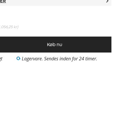
TER
1.056,25 kr
)
Køb nu
gt
Lagervare. Sendes inden for 24 timer.