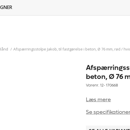
GNER
 Bånd
/
Afspærringsstolpe Jakob, til fastgørelse i beton, Ø 76 mm, rød / hvi
Afspærringsst
beton, Ø 76 m
Varenr. 12-
170668
Læs mere
Se specifikatione