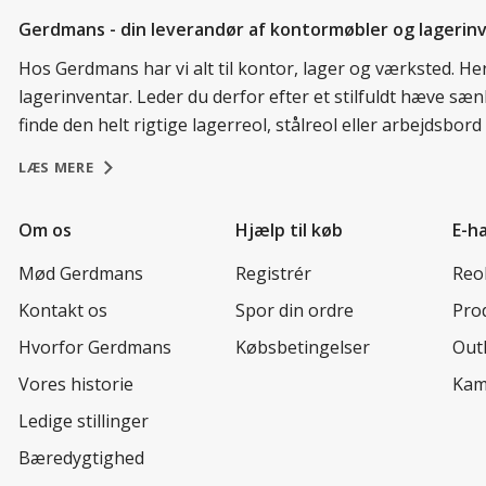
Gerdmans - din leverandør af kontormøbler og lagerin
Hos Gerdmans har vi alt til kontor, lager og værksted. H
lagerinventar. Leder du derfor efter et stilfuldt hæve sæ
finde den helt rigtige lagerreol, stålreol eller arbejdsbo
LÆS MERE
Om os
Hjælp til køb
E-h
Mød Gerdmans
Registrér
Reo
Kontakt os
Spor din ordre
Prod
Hvorfor Gerdmans
Købsbetingelser
Out
Vores historie
Kam
Ledige stillinger
Bæredygtighed