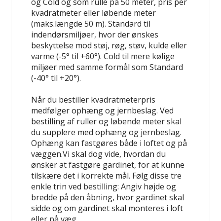
og Cold og som rulle på 50 meter, pris per
kvadratmeter eller løbende meter
(maks.længde 50 m). Standard til
indendørsmiljøer, hvor der ønskes
beskyttelse mod støj, røg, støv, kulde eller
varme (-5° til +60°). Cold til mere kølige
miljøer med samme formål som Standard
(-40° til +20°).
Når du bestiller kvadratmeterpris
medfølger ophæng og jernbeslag. Ved
bestilling af ruller og løbende meter skal
du supplere med ophæng og jernbeslag.
Ophæng kan fastgøres både i loftet og på
væggen.Vi skal dog vide, hvordan du
ønsker at fastgøre gardinet, for at kunne
tilskære det i korrekte mål. Følg disse tre
enkle trin ved bestilling: Angiv højde og
bredde på den åbning, hvor gardinet skal
sidde og om gardinet skal monteres i loft
eller på væg.