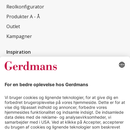
Reolkonfigurator
Produkter A - Å
Outlet
Kampagner
Inspiration
Kundereferencer
Magasin
Tips & guides
Kontakt
salg@gerdmans.dk
49 18 07 07