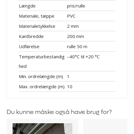
Længde
pris/rulle
Materiale, tæppe
PVC
Materialetykkelse
2 mm
Kantbredde
200 mm
Udførelse
rulle 50 m
Temperaturbestandig
–40°C til +20 °C
hed
Min. ordrelængde (m)
1
Max. ordrelængde (m)
10
Du kunne måske også have brug for?
Bændelgardin
Hængeskinne
Industri
Bændelgardin