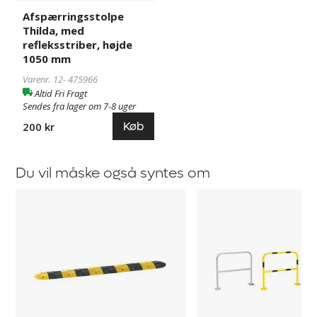
Afspærringsstolpe
Thilda, med
refleksstriber, højde
1050 mm
Varenr. 12-
475966
Altid Fri Fragt
Sendes fra lager om 7-8 uger
Køb
200 kr
Du vil måske også syntes om
Fartbump
Påkørselsværn,
Robin
beskyttelsesbøjler