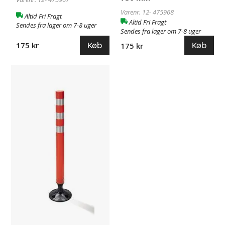
Varenr. 12-
475968
Altid Fri Fragt
Altid Fri Fragt
Sendes fra lager om 7-8 uger
Sendes fra lager om 7-8 uger
Køb
Køb
175 kr
175 kr
Afspærringsstolpe
475966
Thilda,
med
refleksstriber,
højde
1050
mm