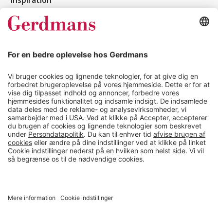
Inspiration
Kundereferencer
Magasin
Tips & guides
Kontakt
salg@gerdmans.dk
49 18 07 07
Salgsafdeling åbningstider
08.00-16.00
© 2026 Gerdmans Kontor- & Lagerudstyr A/S Alle priser er ekskl.
moms
En virksomhed i TAKKT-gruppen