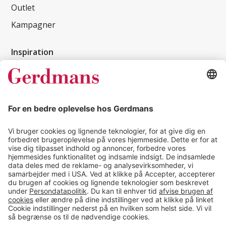
Outlet
Kampagner
Inspiration
Kundereferencer
Magasin
Tips & guides
Kontakt
salg@gerdmans.dk
49 18 07 07
Salgsafdeling åbningstider
08.00-16.00