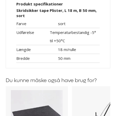
Produkt specifikationer
Skridsikker tape Plister, L 18 m, B 50 mm,
sort
Farve
sort
Udførelse
Temperaturbestandig -5°
til +50°C
Længde
18 m/rulle
Bredde
50 mm
Du kunne måske også have brug for?
Skridsikker
Markeringsfarve
plade
Startsæt