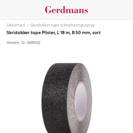
Sikkerhed
/
Skridsikker tape & Markeringsspray
Skridsikker tape Plister, L 18 m, B 50 mm, sort
Varenr. 12-
569502