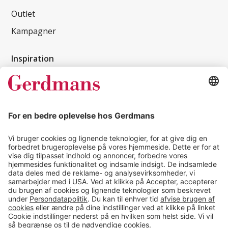
Outlet
Kampagner
Inspiration
Kundereferencer
Magasin
Tips & guides
Kontakt
salg@gerdmans.dk
49 18 07 07
Salgsafdeling åbningstider
08.00-16.00