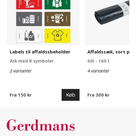
Labels til affaldssbeholder
Affaldssæk, sort pla
Ark med 8 symboler
60l - 160 l
2 varianter
4 varianter
Køb
Fra 150 kr
Fra 300 kr