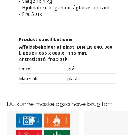
- Vægt: 16.4 kg
- Hjulmateriale: gummiLågfarve: antracit
- Fra: 5 stk
Produkt specifikationer
Affaldsbeholder af plast, DIN EN 840, 360
l, BxDxH 665 x 880 x 1115 mm,
antracitgrå, fra 5 stk.
Farve
grå
Materiale
plastik
Du kunne måske også have brug for?
Labels
Affaldssæk,
til
sort
affaldssbeholder
plast