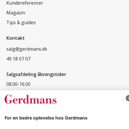
Kundereferencer
Magasin
Tips & guides
Kontakt
salg@gerdmans.dk
49 18 07 07
Salgsafdeling åbningstider
08.00-16.00
© 2026 Gerdmans Kontor- & Lagerudstyr A/S Alle priser er ekskl.
moms
En virksomhed i TAKKT-gruppen
Cookie indstillinger