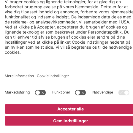
;
Køb nu
3.995 kr