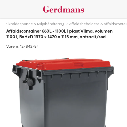
Skraldespande & Miljøhåndtering
/
Affaldsbeholdere & Affaldsconta
Affaldscontainer 660L - 1100L i plast Vilma, volumen
1100 l, BxHxD 1370 x 1470 x 1115 mm, antracit/rød
Varenr. 12-
842784