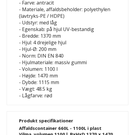
- Farve: antracit
- Materiale, affaldsbeholder: polyethylen
(lavtryks-PE / HDPE)
- Udstyr: med låg
- Egenskab: på hjul
UV-bestandig
- Bredde: 1370 mm
- Hjul: 4 drejelige hjul
- Hjul-Ø: 200 mm
- Norm: DIN EN 840
- Hjulmateriale: massiv gummi
- Volumen: 1100 l
- Højde: 1470 mm
- Dybde: 1115 mm
- Vægt: 48.5 kg
- Lågfarve: rød
Produkt specifikationer
Affaldscontainer 660L - 1100L i plast
Vilma, volumen 1100 l, BxHxD 1370 x 1470