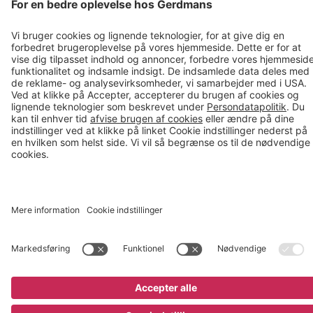
moms
En virksomhed i TAKKT-gruppen
Cookie indstillinger
;
Køb nu
3.145 kr