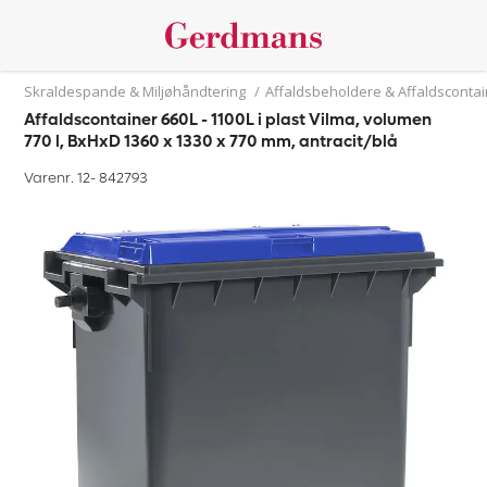
Skraldespande & Miljøhåndtering
/
Affaldsbeholdere & Affaldsconta
Affaldscontainer 660L - 1100L i plast Vilma, volumen
770 l, BxHxD 1360 x 1330 x 770 mm, antracit/blå
Varenr. 12-
842793