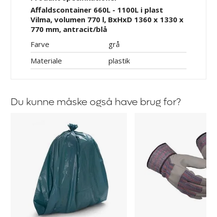
Affaldscontainer 660L - 1100L i plast
Vilma, volumen 770 l, BxHxD 1360 x 1330 x
770 mm, antracit/blå
Farve
grå
Materiale
plastik
Du kunne måske også have brug for?
Affaldssæk
Arbejdshandsker
Melina
Guide
503