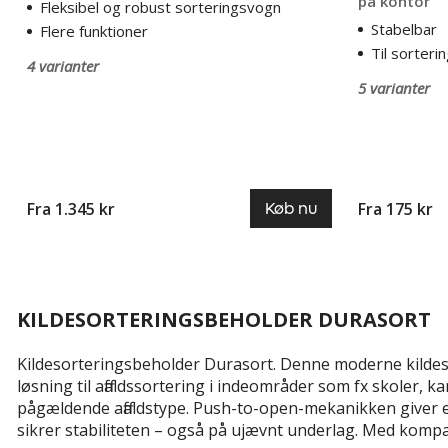
på kontor
Fleksibel og robust sorteringsvogn
Stabelbar
Flere funktioner
Til sorteri
4 varianter
5 varianter
Fra 1.345 kr
Fra 175 kr
Køb nu
KILDESORTERINGSBEHOLDER DURASORT
Kildesorteringsbeholder Durasort. Denne moderne kildeso
løsning til affaldssortering i indeområder som fx skoler, k
pågældende affaldstype. Push-to-open-mekanikken giver 
sikrer stabiliteten – også på ujævnt underlag. Med komp