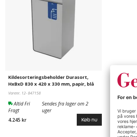
830
x
420
x
330
mm,
papir,
blå
Kildesorteringsbeholder Durasort,
HxBxD 830 x 420 x 330 mm, papir, blå
Varenr. 12-
847158
Altid Fri
Sendes fra lager om 2
Fragt
uger
4.245 kr
Køb nu