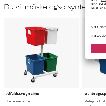
Du vil måske også syntes om
Affaldssvogn
Genbrugss
Limo
Bevis
Affaldssvogn Limo
Genbrugssp
Flere varianter
Velegnet til