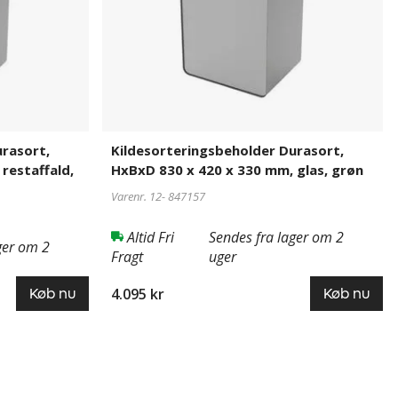
330
mm,
glas,
grøn
rasort,
Kildesorteringsbeholder Durasort,
restaffald,
HxBxD 830 x 420 x 330 mm, glas, grøn
Varenr. 12-
847157
Altid Fri
Sendes fra lager om 2
ger om 2
Fragt
uger
4.095 kr
Køb nu
Køb nu