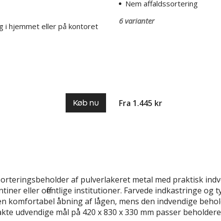
Nem affaldssortering
6 varianter
ng i hjemmet eller på kontoret
Fra 1.445 kr
Køb nu
rteringsbeholder af pulverlakeret metal med praktisk indve
antiner eller offentlige institutioner. Farvede indkastringe 
en komfortabel åbning af lågen, mens den indvendige behol
akte udvendige mål på 420 x 830 x 330 mm passer beholdere