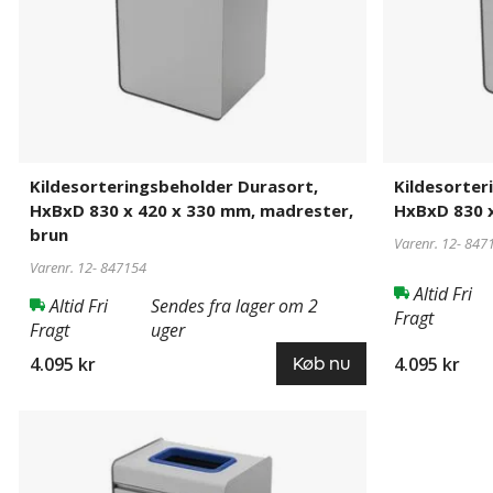
330
330
mm,
mm,
madrester,
plast,
brun
gul
Kildesorteringsbeholder Durasort,
Kildesorter
HxBxD 830 x 420 x 330 mm, madrester,
HxBxD 830 x
brun
Varenr. 12-
847
Varenr. 12-
847154
Altid Fri
Altid Fri
Sendes fra lager om 2
Fragt
Fragt
uger
4.095 kr
4.095 kr
Køb nu
Kildesorteringsbeholder
847158
Durasort,
HxBxD