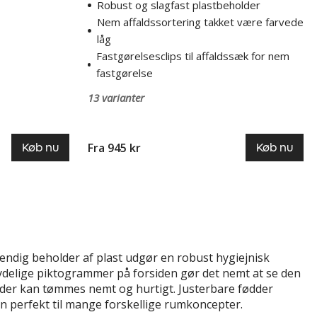
Robust og slagfast plastbeholder
Nem affaldssortering takket være farvede
låg
Fastgørelsesclips til affaldssæk for nem
fastgørelse
13 varianter
Fra 945 kr
Køb nu
Køb nu
ndig beholder af plast udgør en robust hygiejnisk
og tydelige piktogrammer på forsiden gør det nemt at se den
der kan tømmes nemt og hurtigt. Justerbare fødder
n perfekt til mange forskellige rumkoncepter.