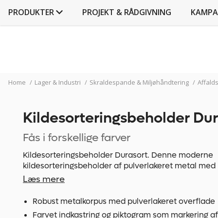
PRODUKTER
PROJEKT & RÅDGIVNING
KAMPA
Home
/
Lager & Industri
/
Skraldespande & Miljøhåndtering
/
Affald
Kildesorteringsbeholder Dur
Fås i forskellige farver
Kildesorteringsbeholder Durasort. Denne moderne
kildesorteringsbeholder af pulverlakeret metal med 
indvendig beholder af plast udgør en robust hygiejnis
Læs mere
affaldssortering i indeområder som fx skoler, kantine
institutioner. Farvede indkastringe og tydelige pik
Robust metalkorpus med pulverlakeret overflade
forsiden gør det nemt at se den pågældende affald
Farvet indkastring og piktogram som markering af