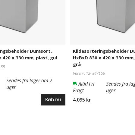
330
mm,
restaffald,
grå
ingsbeholder Durasort,
Kildesorteringsbeholder Du
 420 x 330 mm, plast, gul
HxBxD 830 x 420 x 330 mm, 
grå
155
Varenr. 12-
847156
Sendes fra lager om 2
Altid Fri
Sendes fra la
uger
Fragt
uger
4.095 kr
Køb nu