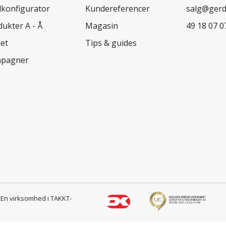
lkonfigurator
Kundereferencer
salg@ger
ukter A - Å
Magasin
49 18 07 0
let
Tips & guides
pagner
s
En virksomhed i TAKKT-