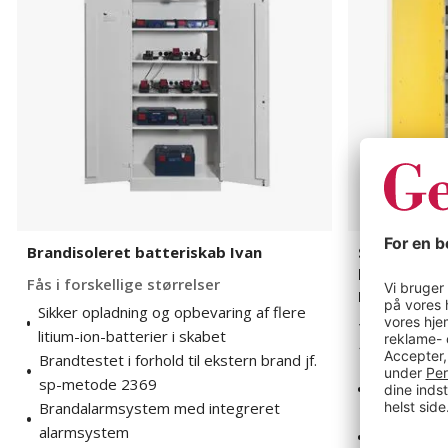
af
batterier
SiS
Li-
Ion
Basic
Charge
EI
90
Beata
Brandisoleret batteriskab Ivan
Sikkerhedss
batterier Si
Fås i forskellige størrelser
Beata
Sikker opladning og opbevaring af flere
Typegodkendt
litium-ion-batterier i skabet
1:2012-10
Brandtestet i forhold til ekstern brand jf.
Sikker opla
sp-metode 2369
ion-batteri
Brandalarmsystem med integreret
Brandresist
alarmsystem