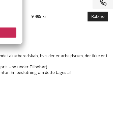
 henhold til
tem med
9.495 kr
Køb nu
Køb nu
ndet akutberedskab, hvis der er arbejdsrum, der ikke er i
pris – se under Tilbehør).
enfor. En beslutning om dette tages af