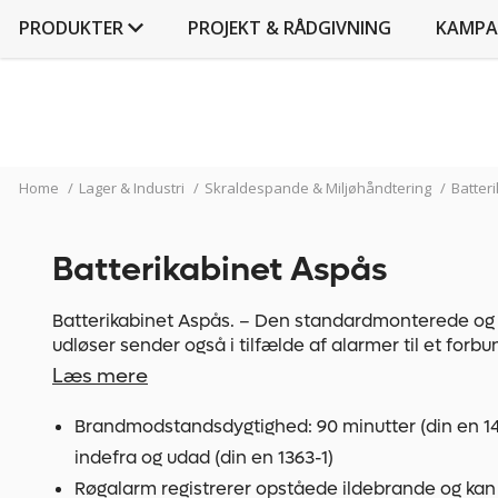
PRODUKTER
PROJEKT & RÅDGIVNING
KAMPA
Home
/
Lager & Industri
/
Skraldespande & Miljøhåndtering
/
Batter
Batterikabinet Aspås
Batterikabinet Aspås. – Den standardmonterede og 
udløser sender også i tilfælde af alarmer til et forb
akutberedskab, hvis der er arbejdsrum, der ikke er i 
Læs mere
Som tilvalg endvidere med fjernmeldemodul til vide
alarmer via SMS og/eller opkald via mobilnettet (me
Brandmodstandsdygtighed: 90 minutter (din en 14
Tilbehør).
indefra og udad (din en 1363-1)
– Transportsoklen til transport internt i virksomheden
Røgalarm registrerer opståede ildebrande og kan
brand anvendes til at transportere skabet udenfor. 