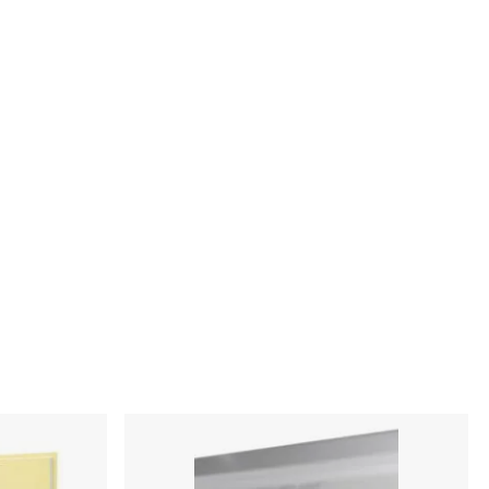
Ildslukker
Ivan