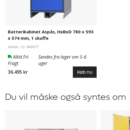
Fås som tilvalg:
Fjernmeldemodul til videresendelse 
x
SMS og/eller opkald via mobilnettet, hjulsæt med s
574
for nem flytning af skabet på integrerede hjul – se 
mm,
1
Service:
Sikkerhedsteknisk kontrol
efter 12 måneder i
skuffe
Batterikabinet Aspås, HxBxD 780 x 593
Omfatter den første årlige kontrol: funktions-, sikke
x 574 mm, 1 skuffe
brandsikringskontrol samt visuel og juridisk kontrol.
Varenr. 12-
846077
Altid Fri
Sendes fra lager om 5-6
Fragt
uger
36.495 kr
Køb nu
Du vil måske også syntes om
Brandisoleret
Sikkerheds
batteriskab
til
Ivan
opbevaring