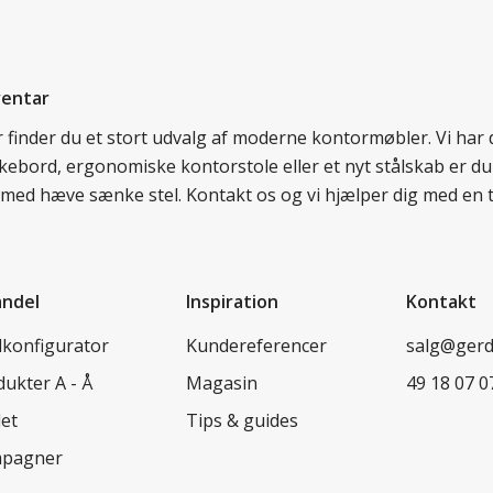
ventar
er finder du et stort udvalg af moderne kontormøbler. Vi ha
nkebord, ergonomiske kontorstole eller et nyt stålskab er du
rd med hæve sænke stel. Kontakt os og vi hjælper dig med en 
andel
Inspiration
Kontakt
lkonfigurator
Kundereferencer
salg@ger
ukter A - Å
Magasin
49 18 07 0
let
Tips & guides
pagner