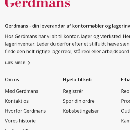
Gerdmans - din leverandør af kontormøbler og lagerin
Hos Gerdmans har vi alt til kontor, lager og værksted. H
lagerinventar. Leder du derfor efter et stilfuldt hæve sæ
finde den helt rigtige lagerreol, stålreol eller arbejdsbo
LÆS MERE
Om os
Hjælp til køb
E-h
Mød Gerdmans
Registrér
Reo
Kontakt os
Spor din ordre
Prod
Hvorfor Gerdmans
Købsbetingelser
Out
Vores historie
Kam