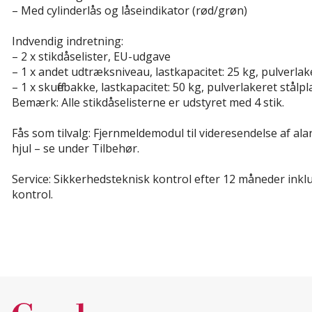
– Med cylinderlås og låseindikator (rød/grøn)
Indvendig indretning:
– 2 x stikdåselister, EU-udgave
– 1 x andet udtræksniveau, lastkapacitet: 25 kg, pulverlak
– 1 x skuffebakke, lastkapacitet: 50 kg, pulverlakeret stålp
Bemærk: Alle stikdåselisterne er udstyret med 4 stik.
Fås som tilvalg:
Fjernmeldemodul til videresendelse af ala
hjul – se under Tilbehør.
Service:
Sikkerhedsteknisk kontrol
efter 12 måneder inklu
kontrol.