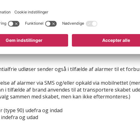
og ud (ei 90), typegodkendt i
tterieffekt pr. skab: 3,5 kwh
din en 1363-1:2012-10
Integreret ventilationssys
røgalarm og ventilator
r
Køb nu
4 varianter
Fra 29.595 kr
lfrie udløser sender også i tilfælde af alarmer til et forbu
lse af alarmer via SMS og/eller opkald via mobilnettet (mer
n i tilfælde af brand anvendes til at transportere skabet ud
ilvalg sammen med skabet, men kan ikke eftermonteres.)
 (type 90) udefra og indad
indefra og udad