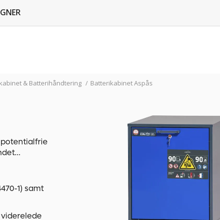
GNER
ikabinet & Batterihåndtering
/
Batterikabinet Aspås
potentialfrie
undet
brug.
resendelse af
rpris – se under
470-1) samt
 kan i tilfælde af
 viderelede
En beslutning om