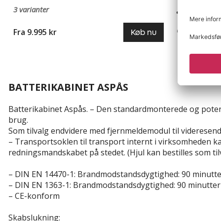
og ud
3 varianter
Maksimal ba
6 varianter
Fra 9.995 kr
Køb nu
Fra 38.195 k
BATTERIKABINET ASPÅS
Batterikabinet Aspås. – Den standardmonterede og potentia
brug.
Som tilvalg endvidere med fjernmeldemodul til videresende
– Transportsoklen til transport internt i virksomheden ka
redningsmandskabet på stedet. (Hjul kan bestilles som t
–
DIN EN 14470-1:
Brandmodstandsdygtighed: 90 minutter
–
DIN EN 1363-1:
Brandmodstandsdygtighed: 90 minutter 
– CE-konform
Skabslukning: