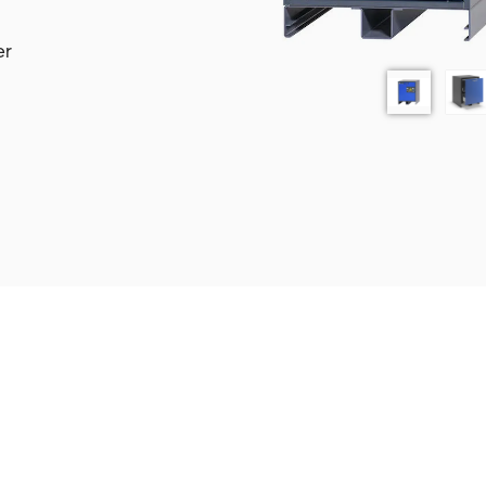
kan bestilles som
eres.)
er
tter (type 90)
ter indefra og
erlakeret
 stålplade, lysegrå