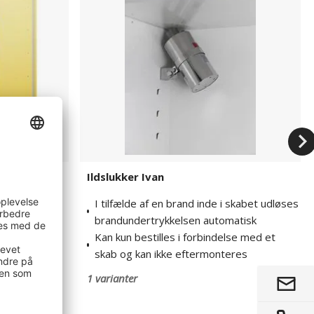
ing af
Ildslukker Ivan
harge EI 90
I tilfælde af en brand inde i skabet udløses
brandundertrykkelsen automatisk
Kan kun bestilles i forbindelse med et
skab og kan ikke eftermonteres
itium-ion-
1 varianter
nutter indefra