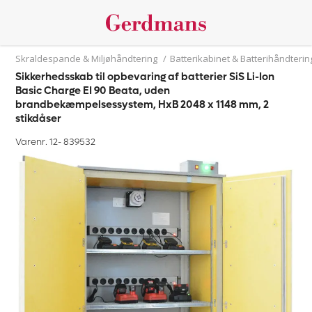
Skraldespande & Miljøhåndtering
/
Batterikabinet & Batterihåndterin
Sikkerhedsskab til opbevaring af batterier SiS Li-Ion
Basic Charge EI 90 Beata, uden
brandbekæmpelsessystem, HxB 2048 x 1148 mm, 2
stikdåser
Varenr. 12-
839532