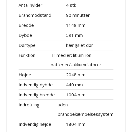
Antal hylder
4 stk
Brandmodstand
90 minutter
Bredde
1148 mm
Dybde
591 mm
Dørtype
hængslet dør
Funktion
Til medier: litium-ion-
batterier/-akkumulatorer
Højde
2048 mm
Indvendig dybde
440 mm
Indvendig bredde
1004 mm
Indretning
uden
brandbekæmpelsessystem
Indvendig højde
1804 mm