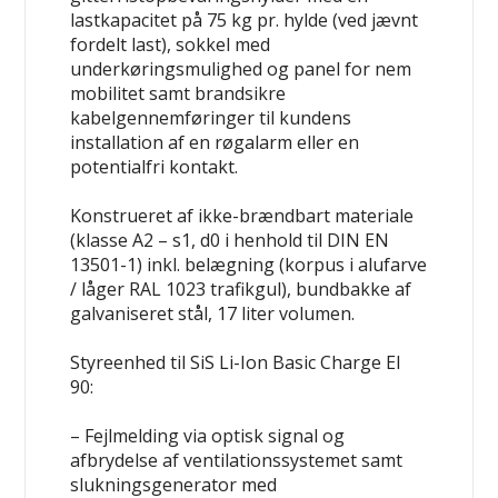
lastkapacitet på 75 kg pr. hylde (ved jævnt
fordelt last), sokkel med
underkøringsmulighed og panel for nem
mobilitet samt brandsikre
kabelgennemføringer til kundens
installation af en røgalarm eller en
potentialfri kontakt.
Konstrueret af ikke-brændbart materiale
(klasse A2 – s1, d0 i henhold til DIN EN
13501-1) inkl. belægning (korpus i alufarve
/ låger RAL 1023 trafikgul), bundbakke af
galvaniseret stål, 17 liter volumen.
Styreenhed til SiS Li-Ion Basic Charge EI
90:
– Fejlmelding via optisk signal og
afbrydelse af ventilationssystemet samt
slukningsgenerator med