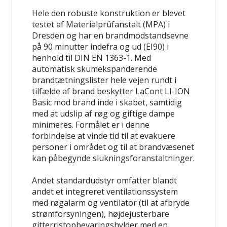
Hele den robuste konstruktion er blevet
testet af Materialprüfanstalt (MPA) i
Dresden og har en brandmodstandsevne
på 90 minutter indefra og ud (EI90) i
henhold til DIN EN 1363-1. Med
automatisk skumekspanderende
brandtætningslister hele vejen rundt i
tilfælde af brand beskytter LaCont LI-ION
Basic mod brand inde i skabet, samtidig
med at udslip af røg og giftige dampe
minimeres. Formålet er i denne
forbindelse at vinde tid til at evakuere
personer i området og til at brandvæsenet
kan påbegynde slukningsforanstaltninger.
Andet standardudstyr omfatter blandt
andet et integreret ventilationssystem
med røgalarm og ventilator (til at afbryde
strømforsyningen), højdejusterbare
gitterristopbevaringshylder med en