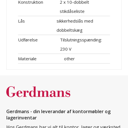
Konstruktion
2 x 10-dobbelt
stikdåseliste
Lås
sikkerhedslås med
dobbeltskæg
Udførelse
Tilslutningsspænding:
230 V
Materiale
other
Gerdmans - din leverandør af kontormøbler og
lagerinventar
Hos Gerdmans har vi alt til kontor, lager og værksted.