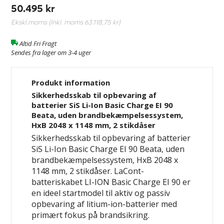
50.495 kr
Ekskl.moms (Inkl. moms
63.118,75 kr
)
Altid Fri Fragt
Sendes fra lager om 3-4 uger
Produkt information
Sikkerhedsskab til opbevaring af
batterier SiS Li-Ion Basic Charge EI 90
Beata, uden brandbekæmpelsessystem,
HxB 2048 x 1148 mm, 2 stikdåser
Sikkerhedsskab til opbevaring af batterier
SiS Li-Ion Basic Charge EI 90 Beata, uden
brandbekæmpelsessystem, HxB 2048 x
1148 mm, 2 stikdåser. LaCont-
batteriskabet LI-ION Basic Charge EI 90 er
en ideel startmodel til
aktiv og passiv
opbevaring af litium-ion-batterier med
primært fokus på brandsikring.