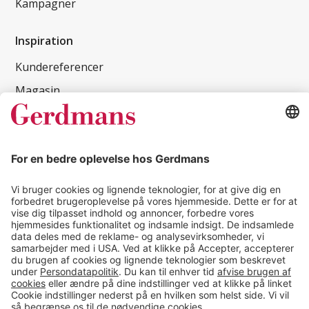
Kampagner
Inspiration
Kundereferencer
Magasin
Tips & guides
Kontakt
salg@gerdmans.dk
49 18 07 07
Salgsafdeling åbningstider
08.00-16.00