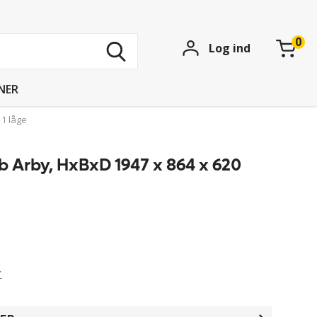
Søg
Log ind
blandt
15
739
NER
produkter
 1 låge
b Arby, HxBxD 1947 x 864 x 620
r