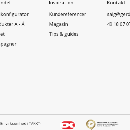
andel
Inspiration
Kontakt
lkonfigurator
Kundereferencer
salg@ger
ukter A - Å
Magasin
49 18 07 0
let
Tips & guides
pagner
s
En virksomhed i TAKKT-