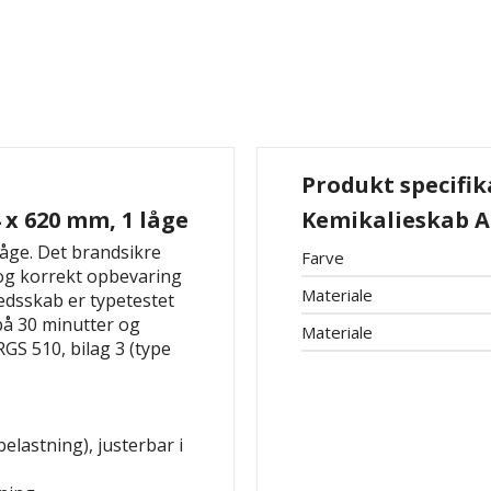
Produkt specifik
 x 620 mm, 1 låge
Kemikalieskab Ar
åge. Det brandsikre
Farve
v og korrekt opbevaring
Materiale
edsskab er typetestet
å 30 minutter og
Materiale
RGS 510, bilag 3 (type
belastning), justerbar i