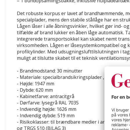
– 1 bundopsamlingsbakke, inklusive hulpladeafdæk
Det robuste korpus er lavet af brandhæmmende, m
specialplader, mens den stabile stållåge har en stru
Lågen låser i alle åbningsvinkler, hvilket gør ind- 
tilfælde af brand lukker en åben låge automatisk. 
integrerede transportsokkel kan skabet nemt transp
virksomheden. Lågen er låsesystemkompatibel og k
profilcylinder. Med udsugningslufttilslutningen i tag
muligt at tilslutte skabet til et teknisk ventilationss
- Brandmodstand: 30 minutter
- Materiale: specialbrandsikringsplader , stålplade, 
- Højde: 1947 mm
- Dybde: 620 mm
- Kabinetfarve: antracitgrå
- Dørfarve: lysegrå RAL 7035
- Indvendig højde: 1626 mm
- Indvendig dybde: 519 mm
- Risikoklasser: til brændbare medier i arbejdslokal
og TRGS 510 (BILAG 3)