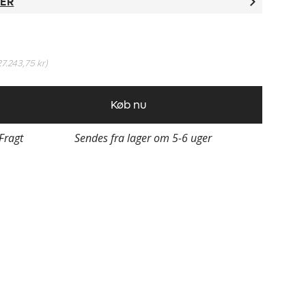
TER
27.243,75 kr
)
Køb nu
 Fragt
Sendes fra lager om 5-6 uger