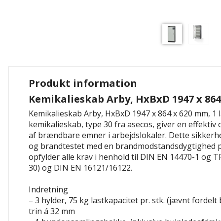
Produkt information
Kemikalieskab Arby, HxBxD 1947 x 864
Kemikalieskab Arby, HxBxD 1947 x 864 x 620 mm, 1 l
kemikalieskab, type 30 fra asecos, giver en effekti
af brændbare emner i arbejdslokaler. Dette sikkerh
og brandtestet med en brandmodstandsdygtighed p
opfylder alle krav i henhold til DIN EN 14470-1 og T
30) og DIN EN 16121/16122.
Indretning
– 3 hylder, 75 kg lastkapacitet pr. stk. (jævnt fordelt 
trin á 32 mm