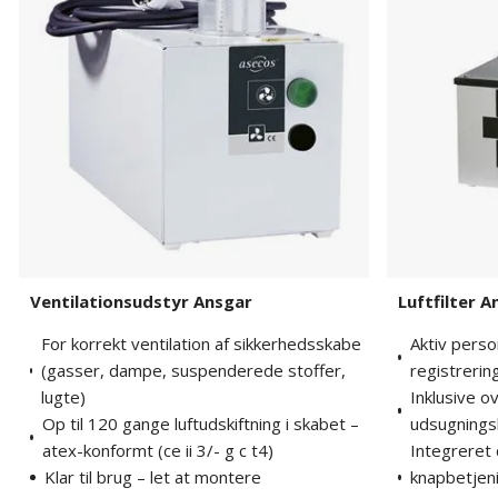
Ventilationsudstyr Ansgar
Luftfilter 
For korrekt ventilation af sikkerhedsskabe
Aktiv perso
(gasser, dampe, suspenderede stoffer,
registreri
lugte)
Inklusive o
Op til 120 gange luftudskiftning i skabet –
udsugningsl
atex-konformt (ce ii 3/- g c t4)
Integreret 
Klar til brug – let at montere
knapbetjeni