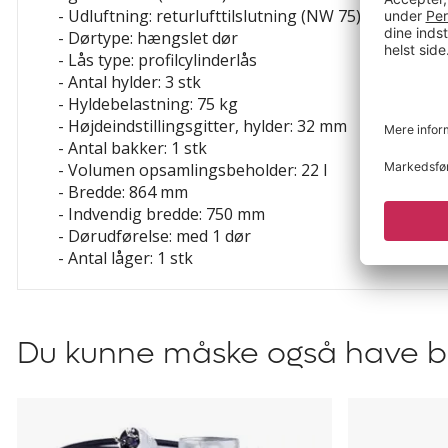
- Udluftning: returlufttilslutning (NW 75)
- Dørtype: hængslet dør
- Lås type: profilcylinderlås
- Antal hylder: 3 stk
- Hyldebelastning: 75 kg
- Højdeindstillingsgitter, hylder: 32 mm
- Antal bakker: 1 stk
- Volumen opsamlingsbeholder: 22 l
- Bredde: 864 mm
- Indvendig bredde: 750 mm
- Dørudførelse: med 1 dør
- Antal låger: 1 stk
Du kunne måske også have br
Ventilationsudstyr
Luftfilter
Ansgar
Anselm