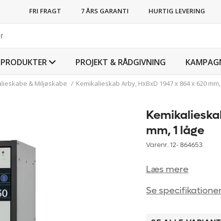
FRI FRAGT
7 ÅRS GARANTI
HURTIG LEVERING
PRODUKTER
PROJEKT & RÅDGIVNING
KAMPAG
lieskabe & Miljøskabe
/
Kemikalieskab Arby, HxBxD 1947 x 864 x 620 mm,
Kemikalieska
mm, 1 låge
Varenr. 12-
864653
Læs mere
Se specifikatione