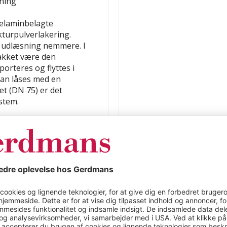
ning
elaminbelagte
kturpulverlakering.
og udlæsning nemmere. I
Takket være den
orteres og flyttes i
an låses med en
et (DN 75) er det
ystem.
pulverlakeret
er iht DIN EN 14470-1