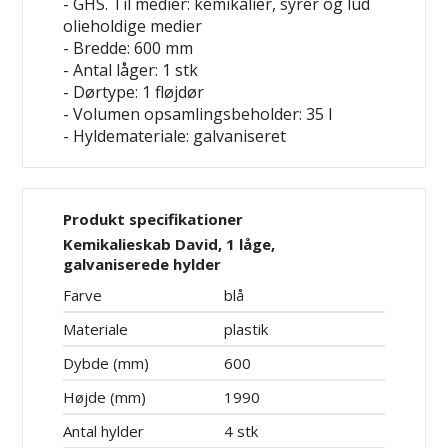
- GHS. Til medier: kemikalier, syrer og lud
olieholdige medier
- Bredde: 600 mm
- Antal låger: 1 stk
- Dørtype: 1 fløjdør
- Volumen opsamlingsbeholder: 35 l
- Hyldemateriale: galvaniseret
Produkt specifikationer
Kemikalieskab David, 1 låge,
galvaniserede hylder
Farve
blå
Materiale
plastik
Dybde (mm)
600
Højde (mm)
1990
Antal hylder
4 stk