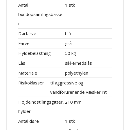
Antal
1 stk
bundopsamlingsbakke
r
Dørfarve
blå
Farve
grå
Hyldebelastning
50 kg
Lås
sikkerhedslås
Materiale
polyethylen
Risikoklasser
til aggressive og
vandforurenende væsker iht
Højdeindstillingsgitter,
210 mm
hylder
Antal døre
1 stk