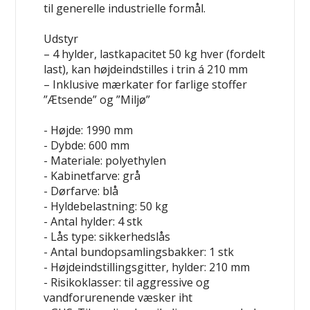
til generelle industrielle formål.
Udstyr
– 4 hylder, lastkapacitet 50 kg hver (fordelt
last), kan højdeindstilles i trin á 210 mm
– Inklusive mærkater for farlige stoffer
”Ætsende” og ”Miljø”
- Højde: 1990 mm
- Dybde: 600 mm
- Materiale: polyethylen
- Kabinetfarve: grå
- Dørfarve: blå
- Hyldebelastning: 50 kg
- Antal hylder: 4 stk
- Lås type: sikkerhedslås
- Antal bundopsamlingsbakker: 1 stk
- Højdeindstillingsgitter, hylder: 210 mm
- Risikoklasser: til aggressive og
vandforurenende væsker iht