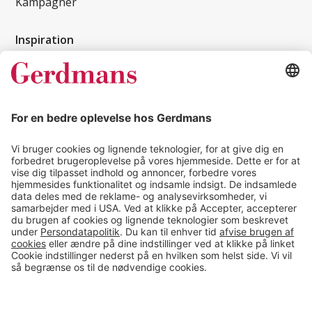
Kampagner
Inspiration
Kundereferencer
Magasin
Tips & guides
Kontakt
salg@gerdmans.dk
49 18 07 07
Salgsafdeling åbningstider
08.00-16.00