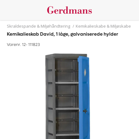
Skraldespande & Miljøhåndtering
/
Kemikalieskabe & Miljøskabe
Kemikalieskab David, 1 låge, galvaniserede hylder
Varenr. 12-
111823