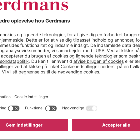
le
Materiale
 Gulvafstand 100 mm.
Længde (mm)
en krav om godkendelse
Bredde (mm)
dforurenende medier.
Højde (mm)
Farve
ProtectionMaxLast
er
Model
Underkøringshøjde
Opsamlingsvolumen
Udførelse
Overflade
Kapacitet, tønder