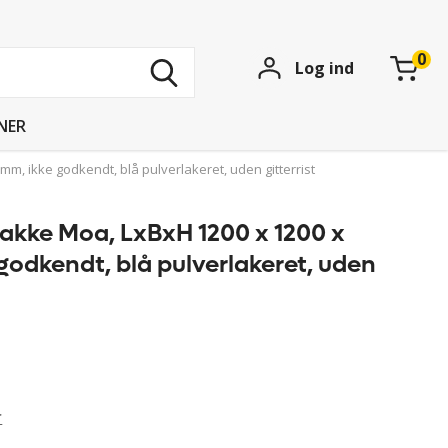
Søg
Log ind
blandt
15
739
NER
produkter
, ikke godkendt, blå pulverlakeret, uden gitterrist
kke Moa, LxBxH 1200 x 1200 x
godkendt, blå pulverlakeret, uden
r