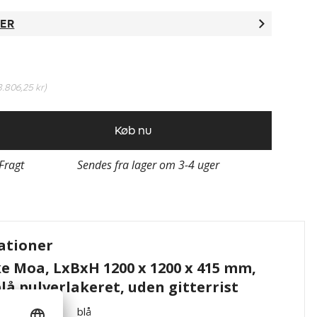
TER
3.806,25 kr
)
Køb nu
 Fragt
Sendes fra lager om 3-4 uger
ationer
 Moa, LxBxH 1200 x 1200 x 415 mm,
lå pulverlakeret, uden gitterrist
blå