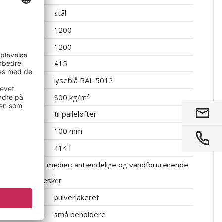
stål
1200
1200
415
lyseblå RAL 5012
800 kg/m²
til palleløfter
100 mm
414 l
Til medier: antændelige og vandforurenende
væsker
pulverlakeret
små beholdere