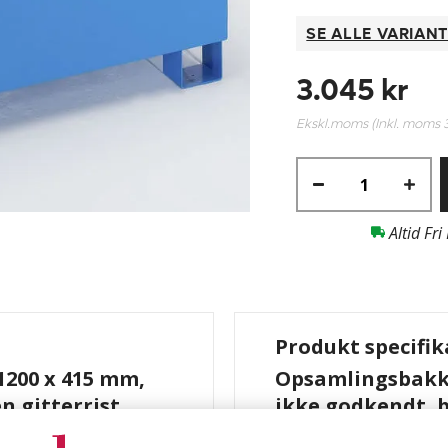
SE ALLE VARIAN
3.045 kr
Ekskl.moms (Inkl. moms
Altid Fri
Produkt specifik
1200 x 415 mm,
Opsamlingsbakke
n gitterrist
ikke godkendt, b
 ikke godkendt, blå
Farve