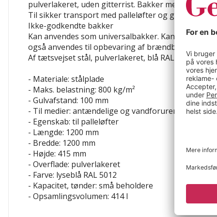
pulverlakeret, uden gitterrist.
Bakker med gaffelbøj
Til sikker transport med palleløfter og gaffeltruck.
Ikke-godkendte bakker
Kan anvendes som universalbakker. Kan i lande ud
også anvendes til opbevaring af brændbare og van
Af tætsvejset stål, pulverlakeret, blå RAL 5012.
- Materiale: stålplade
- Maks. belastning: 800 kg/m²
- Gulvafstand: 100 mm
- Til medier: antændelige og vandforurenende væsk
- Egenskab: til palleløfter
- Længde: 1200 mm
- Bredde: 1200 mm
- Højde: 415 mm
- Overflade: pulverlakeret
- Farve: lyseblå RAL 5012
- Kapacitet, tønder: små beholdere
- Opsamlingsvolumen: 414 l