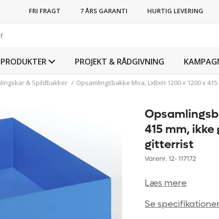
FRI FRAGT
7 ÅRS GARANTI
HURTIG LEVERING
PRODUKTER
PROJEKT & RÅDGIVNING
KAMPAG
ingskar & Spildbakker
/
Opsamlingsbakke Moa, LxBxH 1200 x 1200 x 415 mm
Opsamlingsba
415 mm, ikke 
gitterrist
Varenr. 12-
117172
Læs mere
Se specifikatione