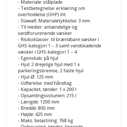
- Materiale: stålplade
- Testbetegnelse: erklæring om
overholdelse (ÜHP) iht
- StawaR. Materialetykkelse: 3 mm
- Til medier: antændelige og
vandforurenende væsker
- Risikoklasser: til brændbare væsker i
GHS-kategori 1 – 3 samt vandskadende
væsker i GHS-kategori 1 – 4
- Egenskab: på hjul
- Hjul: 2 drejelige hjul med 1 x
parkeringsbremse, 2 faste hjul
- Hjul-Ø: 125 mm
- Udførelse: med håndtag
- Kapacitet, tønder: 1 x 200 l
- Opsamlingsvolumen: 215 l
- Længde: 1200 mm
- Bredde: 800 mm
- Højde: 425 mm
- Maks. belastning: 768 kg
- Opbevaring, tønder: liggende