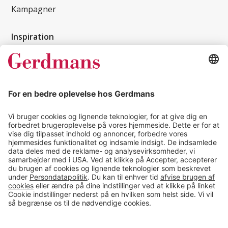
Kampagner
Inspiration
Kundereferencer
Magasin
Tips & guides
Kontakt
salg@gerdmans.dk
49 18 07 07
Salgsafdeling åbningstider
08.00-16.00