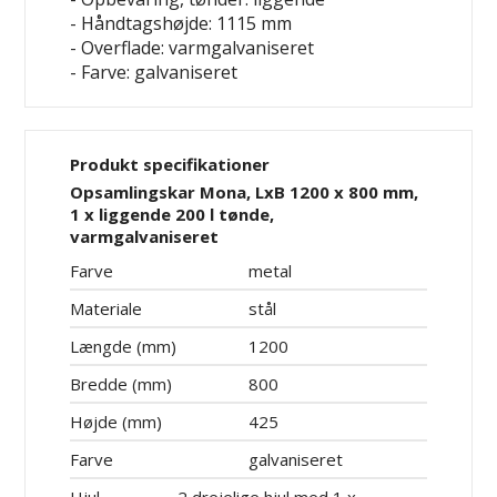
- Håndtagshøjde: 1115 mm
- Overflade: varmgalvaniseret
- Farve: galvaniseret
Produkt specifikationer
Opsamlingskar Mona, LxB 1200 x 800 mm,
1 x liggende 200 l tønde,
varmgalvaniseret
Farve
metal
Materiale
stål
Længde (mm)
1200
Bredde (mm)
800
Højde (mm)
425
Farve
galvaniseret
Hjul
2 drejelige hjul med 1 x