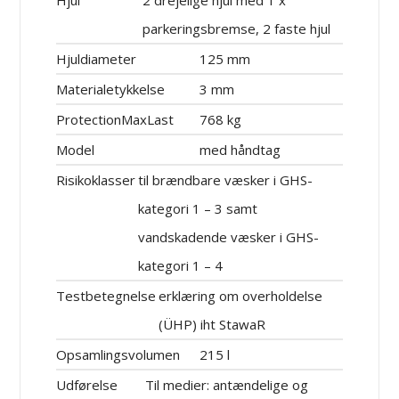
parkeringsbremse, 2 faste hjul
Hjuldiameter
125 mm
Materialetykkelse
3 mm
ProtectionMaxLast
768 kg
Model
med håndtag
Risikoklasser
til brændbare væsker i GHS-
kategori 1 – 3 samt
vandskadende væsker i GHS-
kategori 1 – 4
Testbetegnelse
erklæring om overholdelse
(ÜHP) iht StawaR
Opsamlingsvolumen
215 l
Udførelse
Til medier: antændelige og