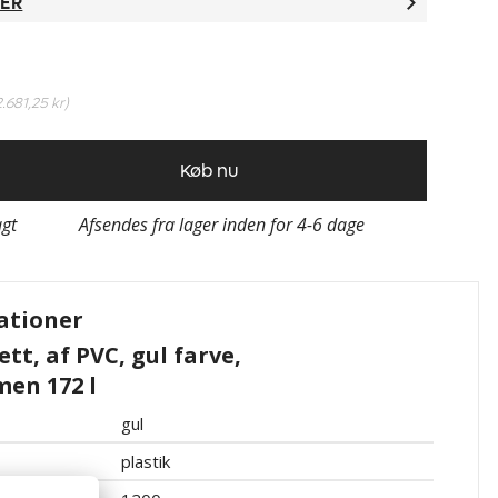
TER
2.681,25 kr
)
Køb nu
agt
Afsendes fra lager inden for 4-6 dage
ationer
t, af PVC, gul farve,
en 172 l
gul
plastik