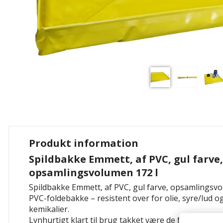
Produkt information
Spildbakke Emmett, af PVC, gul farve,
opsamlingsvolumen 172 l
Spildbakke Emmett, af PVC, gul farve, opsamlingsvol
PVC-foldebakke –
resistent over for olie, syre/lud 
kemikalier.
Lynhurtigt klart til brug
takket være de forstærkede