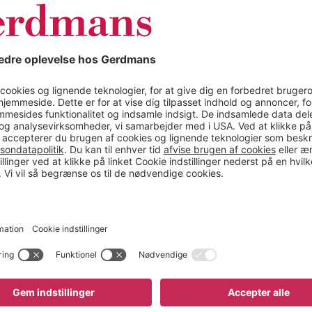
Bredde (mm)
Højde (mm)
e øverste sidekanter,
Bredde
 hvilket gør den mere
Dybde
Egenskab
Højde
Materiale
eholdigt værktøj og
Opsamlingsvolumen
gså hvor pladsen er
Vægt
atterier, snavsede dele