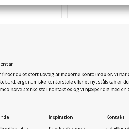
ventar
er finder du et stort udvalg af moderne kontormøbler. Vi ha
nkebord, ergonomiske kontorstole eller et nyt stålskab er du
rd med hæve sænke stel. Kontakt os og vi hjælper dig med en 
andel
Inspiration
Kontakt
lkonfigurator
Kundereferencer
salg@ger