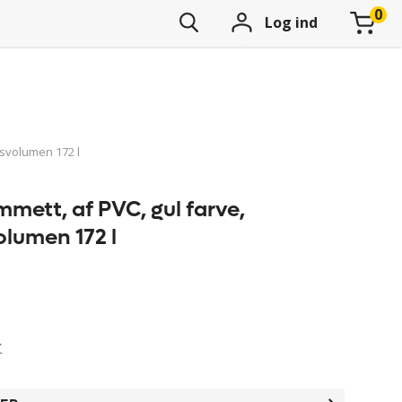
Log ind
gsvolumen 172 l
mett, af PVC, gul farve,
lumen 172 l
r