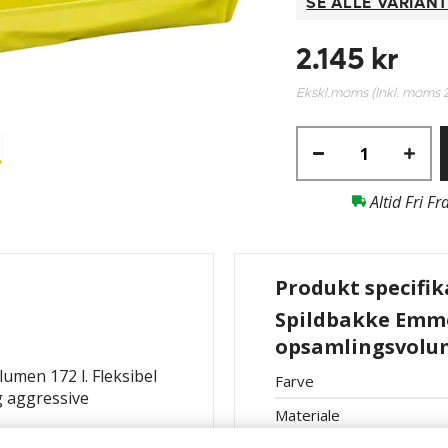
SE ALLE VARIAN
2.145 kr
Ekskl.moms (Inkl. moms
Altid Fri Fr
Produkt specifik
Spildbakke Emmet
opsamlingsvolum
umen 172 l. Fleksibel
Farve
og aggressive
Materiale
, selvoprejsende