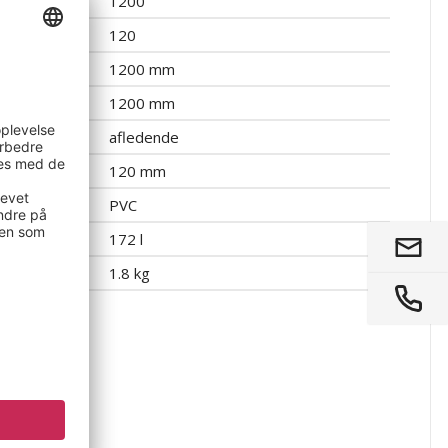
1200
120
1200 mm
1200 mm
afledende
120 mm
PVC
172 l
1.8 kg