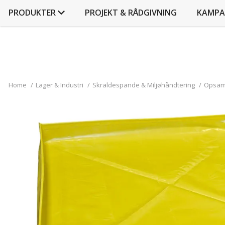
PRODUKTER
PROJEKT & RÅDGIVNING
KAMPA
Home
/
Lager & Industri
/
Skraldespande & Miljøhåndtering
/
Opsaml