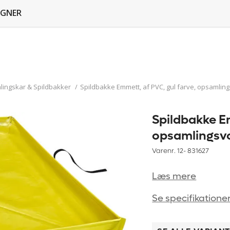
GNER
ingskar & Spildbakker
/
Spildbakke Emmett, af PVC, gul farve, opsamlin
Spildbakke Em
opsamlingsvo
Varenr. 12-
831627
Læs mere
Se specifikatione