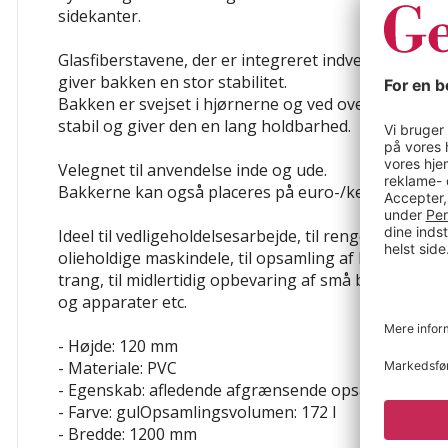
sidekanter.
Glasfiberstavene, der er integreret indvendigt ved d
giver bakken en
stor stabilitet
.
Bakken er svejset i hjørnerne og ved overkanterne,
stabil og giver den en lang holdbarhed.
Velegnet til anvendelse
inde og ude
.
Bakkerne kan også
placeres på euro-/kemipaller
.
Ideel til
vedligeholdelsesarbejde
, til
rengøring af oli
olieholdige maskindele
, til
opsamling af lækager
, o
trang, til
midlertidig opbevaring af små beholdere, b
og apparater
etc.
- Højde: 120 mm
- Materiale: PVC
- Egenskab: afledende
afgrænsende
opsamlende
- Farve: gulOpsamlingsvolumen: 172 l
- Bredde: 1200 mm