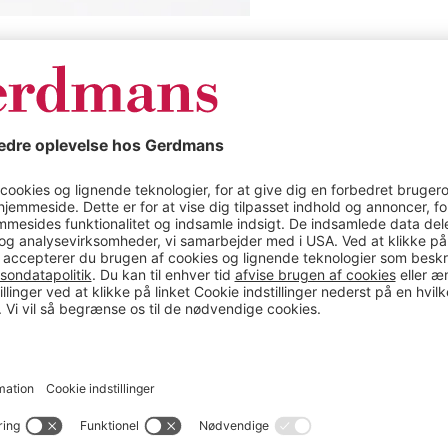
Produkt specifik
k.
Plasttønde Elsa, 
ing takket være glatte
Farve
Materiale
,0 af indhold og komplet
Højde (mm)
Diameter (mm)
Volumen
Diameter, indkaståbning
Lågfarve