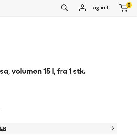
Log ind
a, volumen 15 l, fra 1 stk.
r
TER