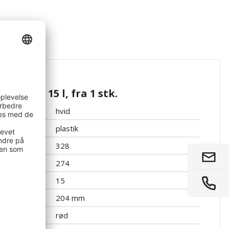
ationer
volumen 15 l, fra 1 stk.
hvid
plastik
328
274
15
204 mm
rød