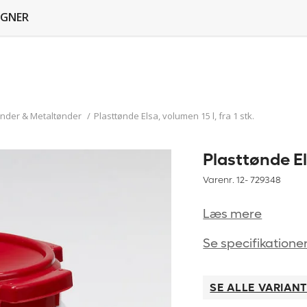
GNER
ønder & Metaltønder
/
Plasttønde Elsa, volumen 15 l, fra 1 stk.
Plasttønde Els
Varenr. 12-
729348
Læs mere
Se specifikatione
SE ALLE VARIAN