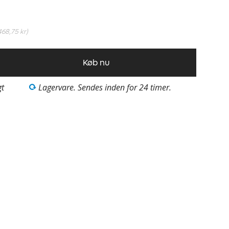
468,75 kr
)
Køb nu
gt
Lagervare. Sendes inden for 24 timer.