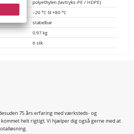
polyethylen (lavtryks-PE / HDPE)
d
–20 °C til +80 °C
stabelbar
0.97 kg
6 stk
r desuden 75 års erfaring med værksteds- og
 kommet helt rigtigt. Vi hjælper dig også gerne med at
totalløsning.