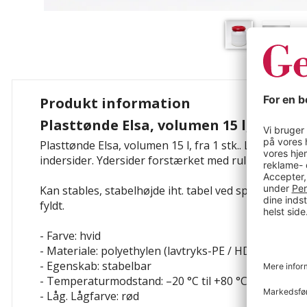
Produkt information
Plasttønde Elsa, volumen 15 l, fra 1 st
Plasttønde Elsa, volumen 15 l, fra 1 stk.. Let rengør
indersider. Ydersider forstærket med rulleribber.
Kan stables
, stabelhøjde iht. tabel ved spec. vægt 1
fyldt.
- Farve: hvid
- Materiale: polyethylen (lavtryks-PE / HDPE)
- Egenskab: stabelbar
- Temperaturmodstand: –20 °C til +80 °C
- Låg. Lågfarve: rød