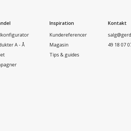
andel
Inspiration
Kontakt
lkonfigurator
Kundereferencer
salg@ger
ukter A - Å
Magasin
49 18 07 0
let
Tips & guides
pagner