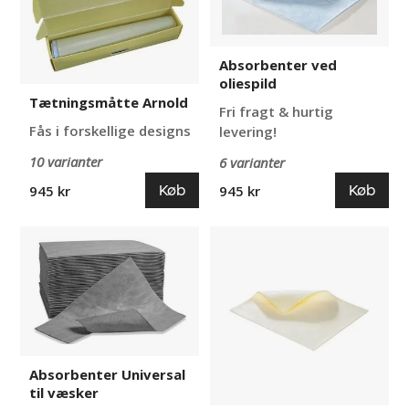
oliespild
Absorbenter ved
oliespild
Tætningsmåtte Arnold
Fri fragt & hurtig
Fås i forskellige designs
levering!
10 varianter
6 varianter
Køb
Køb
945 kr
945 kr
Absorbenter
Absorbenter
Universal
ved
til
kemikaliespild
væsker
Absorbenter Universal
til væsker