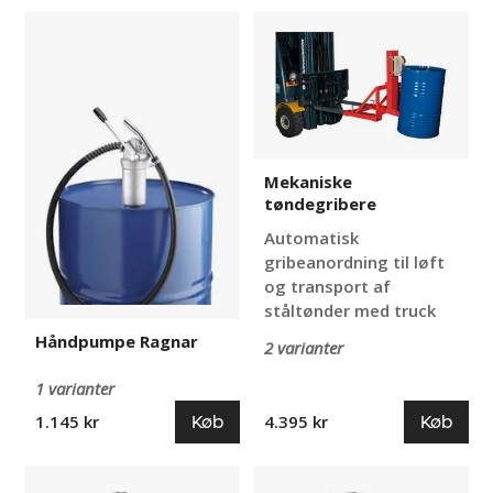
Håndpumpe
Mekaniske
Ragnar
tøndegribere
Mekaniske
tøndegribere
Automatisk
gribeanordning til løft
og transport af
ståltønder med truck
Håndpumpe Ragnar
2 varianter
1 varianter
Køb
Køb
1.145 kr
4.395 kr
Tøndeløfter
Tøndeløfter