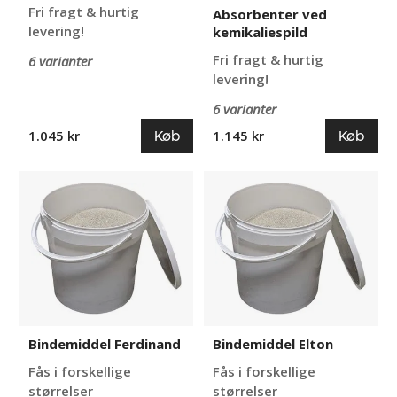
Fri fragt & hurtig
Absorbenter ved
levering!
kemikaliespild
Fri fragt & hurtig
6 varianter
levering!
6 varianter
Køb
Køb
1.045 kr
1.145 kr
Bindemiddel
Bindemiddel
Ferdinand
Elton
Bindemiddel Ferdinand
Bindemiddel Elton
Fås i forskellige
Fås i forskellige
størrelser
størrelser