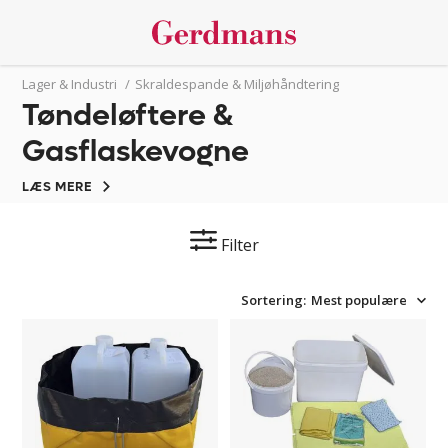
Lager & Industri
/
Skraldespande & Miljøhåndtering
Tøndeløftere &
Gasflaskevogne
LÆS MERE
Filter
Sortering:
Mest populære
Opsamlingskar
Spildkit
Claudia
boks
Alex