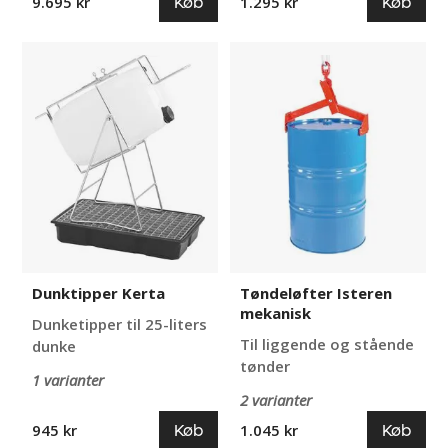
Køb
Køb
9.695 kr
1.295 kr
Dunktipper
Tøndeløfter
Kerta
Isteren
mekanisk
Tøndeløfter Isteren
Dunktipper Kerta
mekanisk
Dunketipper til 25-liters
Til liggende og stående
dunke
tønder
1 varianter
2 varianter
Køb
Køb
945 kr
1.045 kr