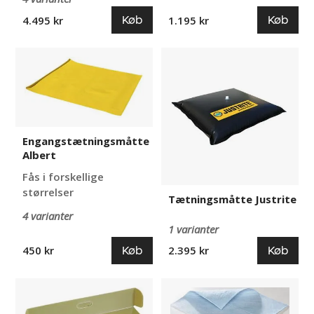
Køb
Køb
4.495 kr
1.195 kr
Engangstætningsmåtte
Tætningsmåtte
Albert
Justrite
Engangstætningsmåtte
Albert
Fås i forskellige
størrelser
Tætningsmåtte Justrite
4 varianter
1 varianter
Køb
Køb
450 kr
2.395 kr
Tætningsmåtte
Absorbenter
Arnold
ved