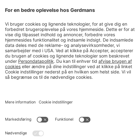
Tips & guides
Kontakt
salg@gerdmans.dk
49 18 07 07
Salgsafdeling åbningstider
08.00-16.00
© 2026 Gerdmans Kontor- & Lagerudstyr A/S Alle priser er ekskl.
moms
En virksomhed i TAKKT-gruppen
Cookie indstillinger