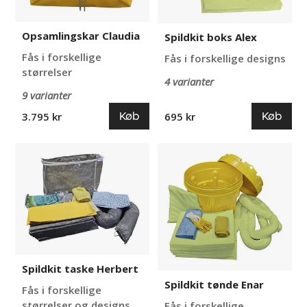
Opsamlingskar Claudia
Spildkit boks Alex
Fås i forskellige
Fås i forskellige designs
størrelser
4 varianter
9 varianter
Køb
Køb
3.795 kr
695 kr
Spildkit
Spildkit
taske
tønde
Herbert
Enar
Spildkit taske Herbert
Spildkit tønde Enar
Fås i forskellige
størrelser og designs
Fås i forskellige