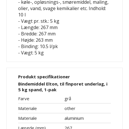
-
køle-, opløsnings-, smøremiddel, maling,
olier, vand, svage kemikalier etc. Indhold:
10 l
- Vægt pr. stk.: 5 kg
- Længde: 267 mm
- Bredde: 267 mm
- Højde: 263 mm
- Binding: 10.5 l/pk
- Vægt: 5 kg
Produkt specifikationer
Bindemiddel Elton, til finporet underlag, i
5 kg spand, 1-pak
Farve
grå
Materiale
other
Materiale
aluminium
Længde (mm)
267