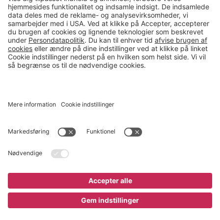
salg@gerdmans.dk
49 18 07 07
Salgsafdeling åbningstider
08.00-16.00
© 2026 Gerdmans Kontor- & Lagerudstyr A/S Alle priser er ekskl.
moms
En virksomhed i TAKKT-gruppen
Cookie indstillinger
Køb nu
325 kr
;