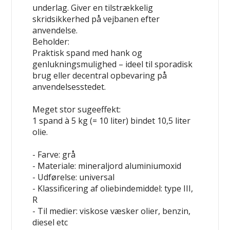
underlag. Giver en tilstrækkelig
skridsikkerhed på vejbanen efter
anvendelse.
Beholder:
Praktisk
spand med hank
og
genlukningsmulighed – ideel til sporadisk
brug eller decentral opbevaring på
anvendelsesstedet.
Meget stor sugeeffekt:
1 spand à 5 kg (= 10 liter) bindet 10,5 liter
olie.
- Farve: grå
- Materiale: mineraljord
aluminiumoxid
- Udførelse: universal
- Klassificering af oliebindemiddel: type III,
R
- Til medier: viskose væsker
olier, benzin,
diesel etc