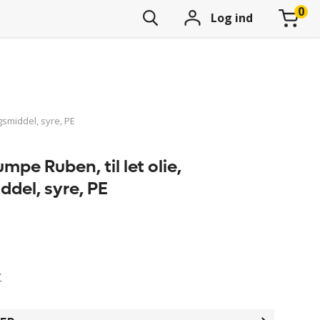
Log ind
gsmiddel, syre, PE
pe Ruben, til let olie,
del, syre, PE
r