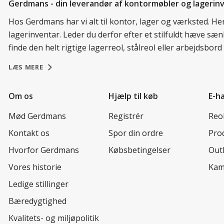
Gerdmans - din leverandør af kontormøbler og lagerin
Hos Gerdmans har vi alt til kontor, lager og værksted. H
lagerinventar. Leder du derfor efter et stilfuldt hæve sæ
finde den helt rigtige lagerreol, stålreol eller arbejdsbo
LÆS MERE
Om os
Hjælp til køb
E-h
Mød Gerdmans
Registrér
Reo
Kontakt os
Spor din ordre
Prod
Hvorfor Gerdmans
Købsbetingelser
Out
Vores historie
Kam
Ledige stillinger
Bæredygtighed
Kvalitets- og miljøpolitik