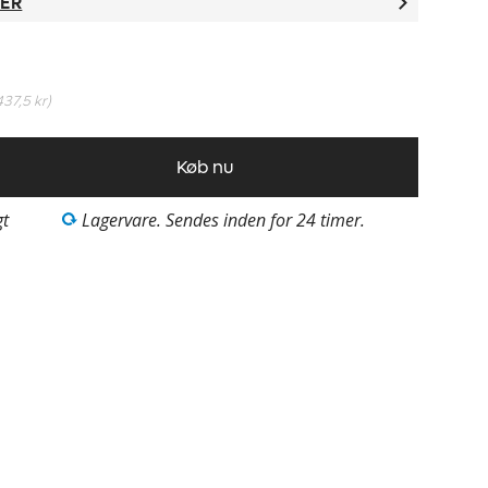
TER
437,5 kr
)
Køb nu
gt
Lagervare. Sendes inden for 24 timer.