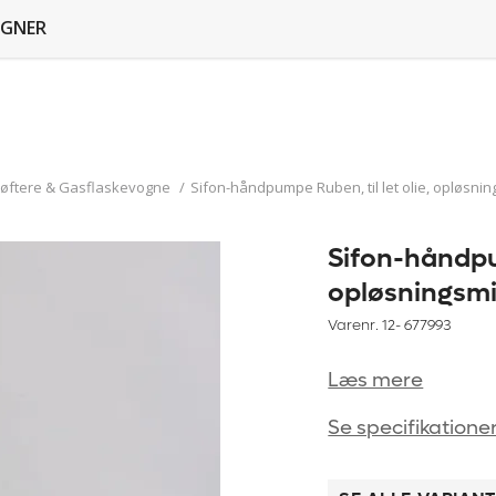
GNER
øftere & Gasflaskevogne
/
Sifon-håndpumpe Ruben, til let olie, opløsnin
Sifon-håndpum
opløsningsmid
Varenr. 12-
677993
Læs mere
Se specifikatione