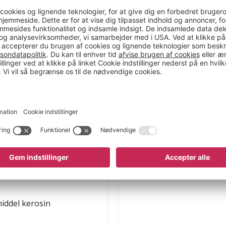
Funktion
yndingsmidler, let syre,
Udførelse af pumpe
tig alkalisk væske,
Pumpemateriale
.
Diameter
Dykdybde
mm
Dykrør, Ø
Transportmængde
Dykrørslængde
Gevind
rs egnethed bør du
middel
kerosin