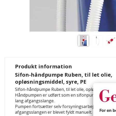
Produkt information
Sifon-håndpumpe Ruben, til let olie,
opløsningsmiddel, syre, PE
Sifon-håndpumpe Ruben, til let olie, opløsningsmidde
Håndpumpen er udført som en sifonpumpe og leve
lang afgangsslange.
Pumpen fortsætter selv forsyningsarbejdet, år ind
afgangsslangen er blevet fyldt manuelt. Udluftnings