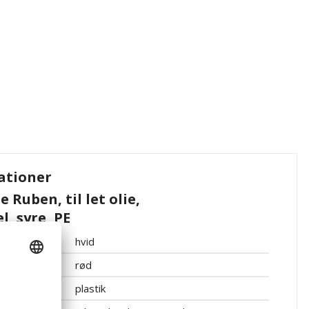
ationer
Ruben, til let olie,
, syre, PE
hvid
rød
plastik