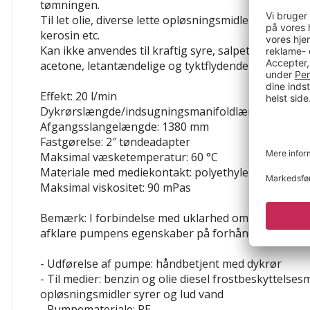
tømningen.
Til let olie, diverse lette opløsningsmidler, lette fort
kerosin etc.
Kan ikke anvendes til kraftig syre, salpetersyre, kraf
acetone, letantændelige og tyktflydende substanser
Effekt: 20 l/min
Dykrørslængde/indsugningsmanifoldlængde: 860 
Afgangsslangelængde: 1380 mm
Fastgørelse: 2″ tøndeadapter
Maksimal væsketemperatur: 60 °C
Materiale med mediekontakt: polyethylen
Maksimal viskositet: 90 mPas
Bemærk: I forbindelse med uklarhed omkring medie
afklare pumpens egenskaber på forhånd.
- Udførelse af pumpe: håndbetjent med dykrør
- Til medier: benzin og olie
diesel
frostbeskyttelses
opløsningsmidler
syrer og lud
vand
- Pumpemateriale: PE