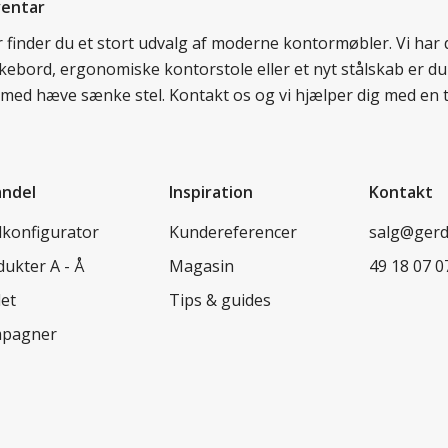
ventar
er finder du et stort udvalg af moderne kontormøbler. Vi ha
nkebord, ergonomiske kontorstole eller et nyt stålskab er du
rd med hæve sænke stel. Kontakt os og vi hjælper dig med en 
andel
Inspiration
Kontakt
lkonfigurator
Kundereferencer
salg@ger
ukter A - Å
Magasin
49 18 07 0
let
Tips & guides
pagner