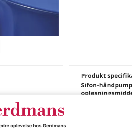
Produkt specifik
Sifon-håndpumpe 
opløsningsmiddel
l, syre, PE.
Farve
res med en 1380 mm
Farve
sugningsmanifolden og
Materiale
ventilen regulerer