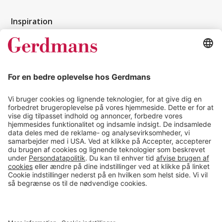
Inspiration
Kundereferencer
Magasin
Tips & guides
Kontakt
salg@gerdmans.dk
49 18 07 07
Salgsafdeling åbningstider
08.00-16.00