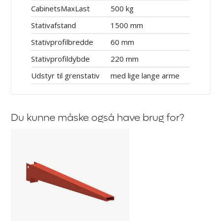
CabinetsMaxLast
500 kg
Stativafstand
1500 mm
Stativprofilbredde
60 mm
Stativprofildybde
220 mm
Udstyr til grenstativ
med lige lange arme
Du kunne måske også have brug for?
Arm
til
grenreol
Attillo