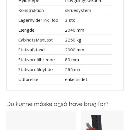
Hyldetype
tilbygningssektion
Konstruktion
skruesystem
Lagerhylder inkl. fod
3 stk
Længde
2040 mm
CabinetsMaxLast
2250 kg
Stativafstand
2000 mm
Stativprofilbredde
80 mm
Stativprofildybde
265 mm
Udførelse
enkeltsidet
Du kunne måske også have brug for?
Arm
Endestop
til
til
grenreol
grenreol