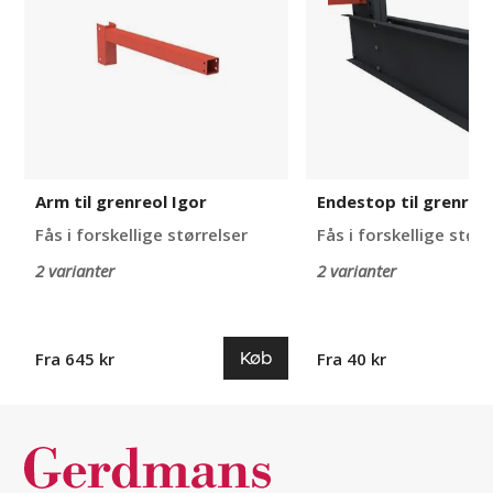
Igor
Igor
Arm til grenreol Igor
Endestop til grenreol
Fås i forskellige størrelser
Fås i forskellige størr
2 varianter
2 varianter
Køb
Fra 645 kr
Fra 40 kr