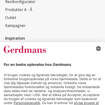
Reolkonfigurator
Produkter A - Å
Outlet
Kampagner
Inspiration
Kundereferencer
Magasin
Tips & guides
Kontakt
salg@gerdmans.dk
49 18 07 07