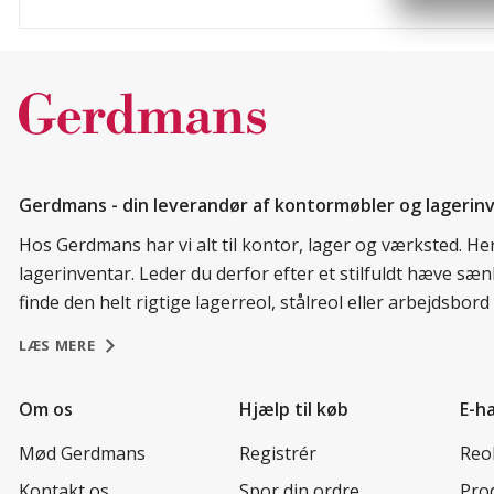
Gerdmans - din leverandør af kontormøbler og lagerin
Hos Gerdmans har vi alt til kontor, lager og værksted. H
lagerinventar. Leder du derfor efter et stilfuldt hæve sæ
finde den helt rigtige lagerreol, stålreol eller arbejdsbo
LÆS MERE
Om os
Hjælp til køb
E-h
Mød Gerdmans
Registrér
Reo
Kontakt os
Spor din ordre
Prod