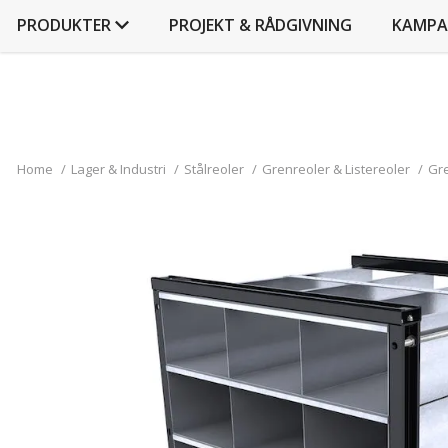
PRODUKTER
PROJEKT & RÅDGIVNING
KAMPA
Home
/
Lager & Industri
/
Stålreoler
/
Grenreoler & Listereoler
/
Gre