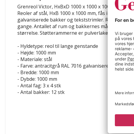
Grenreol Victor, HxBxD 1000 x 1000 x 1000 mm, 12 b
Reoler af stål, HxB 1000 x 1000 mm, fås i forskellige
galvaniserede bakker og tekststrimler. Reolerne kan 
gange. Antallet af rum og bakkernes mål varierer alt
størrelse. Støtterammerne er pulverlakeret i antrac
- Hyldetype: reol til lange genstande
- Højde: 1000 mm
- Materiale: stål
- Farve: antracitgrå RAL 7016
galvaniseret
- Bredde: 1000 mm
- Dybde: 1000 mm
- Antal fag: 3 x 4 stk
- Antal bakker: 12 stk