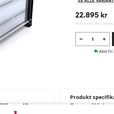
SE ALLE VARIAN
22.895 kr
Ekskl.moms (Inkl. moms
Altid Fri
Produkt specifik
1000 mm, 12
Grenreol Victor,
bakker, 3 x 4 ru