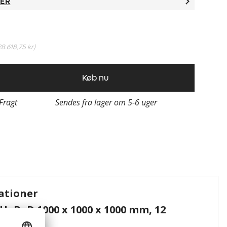
TER
28.618,75 kr
)
Køb nu
 Fragt
Sendes fra lager om 5-6 uger
ationer
 HxBxD 1000 x 1000 x 1000 mm, 12
m