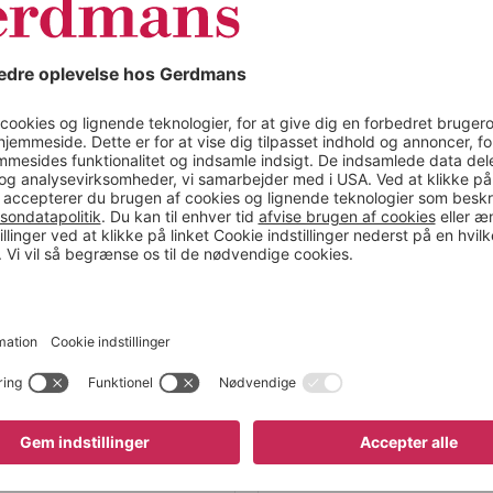
akker, 3 x 4 rum.
Farve
 dybder. Inklusive
Materiale
stables op til to
 efter reolens
Bredde (mm)
itgrå RAL 7016.
Dybde (mm)
Højde (mm)
Antal fag
Antal bakker
Hyldehøjde
Hyldetype
Rammefarve
Total bredde
Totaldybde
Farve