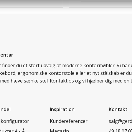
ventar
er finder du et stort udvalg af moderne kontormøbler. Vi ha
nkebord, ergonomiske kontorstole eller et nyt stålskab er du
rd med hæve sænke stel. Kontakt os og vi hjælper dig med en 
andel
Inspiration
Kontakt
lkonfigurator
Kundereferencer
salg@ger
ukter A - Å
Magasin
49 18 07 0