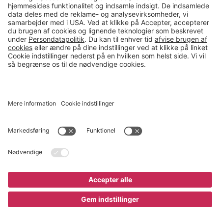
salg@gerdmans.dk
49 18 07 07
Salgsafdeling åbningstider
08.00-16.00
© 2026 Gerdmans Kontor- & Lagerudstyr A/S Alle priser er ekskl.
moms
En virksomhed i TAKKT-gruppen
Cookie indstillinger
Køb nu
645 kr
;