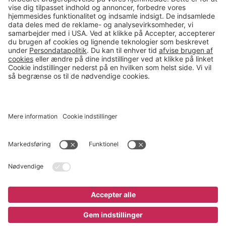
salg@gerdmans.dk
49 18 07 07
Salgsafdeling åbningstider
08.00-16.00
© 2026 Gerdmans Kontor- & Lagerudstyr A/S Alle priser er ekskl.
moms
En virksomhed i TAKKT-gruppen
Cookie indstillinger
Køb nu
1.045 kr