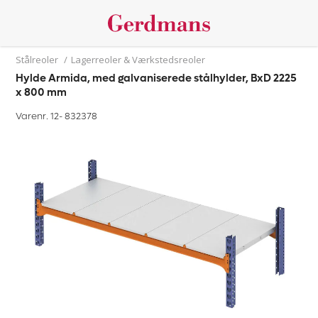
Stålreoler
/
Lagerreoler & Værkstedsreoler
Hylde Armida, med galvaniserede stålhylder, BxD 2225
x 800 mm
Varenr. 12-
832378