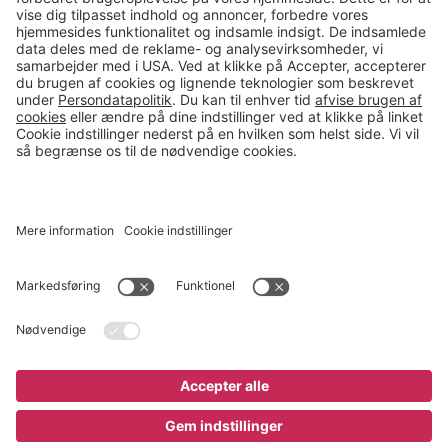
salg@gerdmans.dk
49 18 07 07
Salgsafdeling åbningstider
08.00-16.00
© 2026 Gerdmans Kontor- & Lagerudstyr A/S Alle priser er ekskl.
moms
En virksomhed i TAKKT-gruppen
Cookie indstillinger
Køb nu
1.195 kr