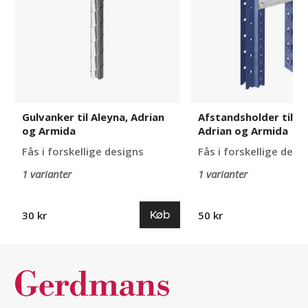
Adrian
Adrian
og
og
Armida
Armida
Gulvanker til Aleyna, Adrian
Afstandsholder til Al
og Armida
Adrian og Armida
Fås i forskellige designs
Fås i forskellige desi
1 varianter
1 varianter
Køb
30 kr
50 kr