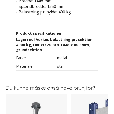
- Bredde: 1448 mm
- Spændbredde: 1350 mm
- Belastning pr. hylde: 400 kg
Produkt specifikationer
Lagerreol Adrian, belastning pr. sektion
4000 kg, HxBxD 2000 x 1448 x 800 mm,
grundsektion
Farve
metal
Materiale
stål
Du kunne måske også have brug for?
Gulvanker
Afstandsholder
til
til
Aleyna,
Aleyna,