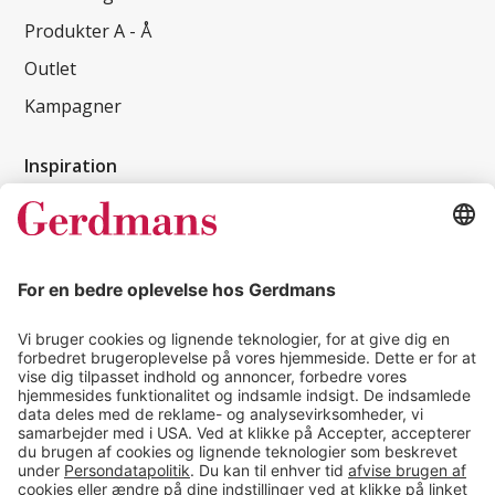
Produkter A - Å
Outlet
Kampagner
Inspiration
Kundereferencer
Magasin
Tips & guides
Kontakt
salg@gerdmans.dk
49 18 07 07
Salgsafdeling åbningstider