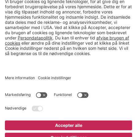
Kontakt
salg@gerdmans.dk
49 18 07 07
Salgsafdeling åbningstider
08.00-16.00
© 2026 Gerdmans Kontor- & Lagerudstyr A/S Alle priser er ekskl.
moms
En virksomhed i TAKKT-gruppen
Cookie indstillinger
Køb nu
4.495 kr