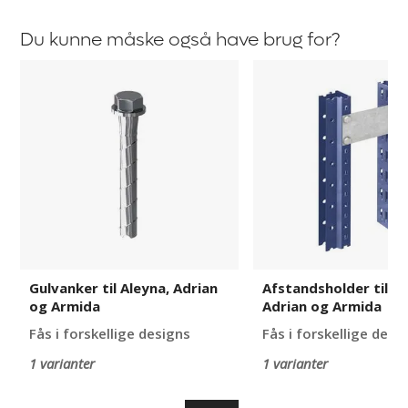
Du kunne måske også have brug for?
Gulvanker
Afstandsholder
til
til
Aleyna,
Aleyna,
Adrian
Adrian
og
og
Armida
Armida
Gulvanker til Aleyna, Adrian
Afstandsholder til Al
og Armida
Adrian og Armida
Fås i forskellige designs
Fås i forskellige desi
1 varianter
1 varianter