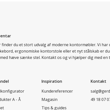
ventar
er finder du et stort udvalg af moderne kontormøbler. Vi ha
nkebord, ergonomiske kontorstole eller et nyt stålskab er du
rd med hæve sænke stel. Kontakt os og vi hjælper dig med en 
andel
Inspiration
Kontakt
lkonfigurator
Kundereferencer
salg@ger
ukter A - Å
Magasin
49 18 07 0
let
Tips & guides