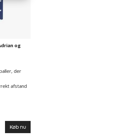
Adrian og
paller, der
rrekt afstand
Køb nu