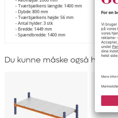
- Reolhøjde: 2000 mm
- Tværbjælkens længde: 1400 mm
- Dybde: 800 mm
- Tværbjælkens højde: 56 mm
- Antal hylder: 3 stk
- Bredde: 1449 mm
- Spændbredde: 1400 mm
Du kunne måske også have br
Hylde
Gulvanker
Aleyna
til
Aleyna,
Adrian
og
Armida