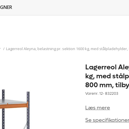
GNER
r
/
Lagerreol Aleyna, belastning pr. sektion 1600 kg, med stålpladehylder,
Lagerreol Ale
kg, med stål
800 mm, tilb
Varenr. 12-
832203
Læs mere
Se specifikatione