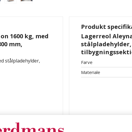
Produkt specifik
ion 1600 kg, med
Lagerreol Aleyna
 800 mm,
stålpladehylder,
tilbygningssekt
ed stålpladehylder,
Farve
Materiale
: tilbygningssektion