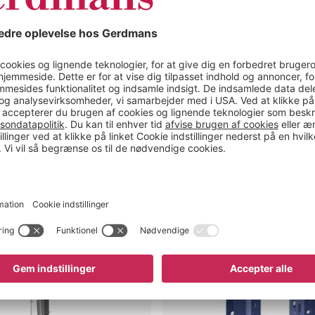
ug for?
Afstandsholder
til
Aleyna,
Adrian
og
Armida