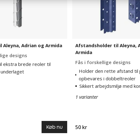
il Aleyna, Adrian og Armida
Afstandsholder til Aleyna, 
Armida
llige designs
Fås i forskellige designs
l ekstra brede reoler til
Holder den rette afstand til 
i underlaget
opbevares i dobbeltreoler
Sikkert arbejdsmiljø med ko
1 varianter
50 kr
Køb nu