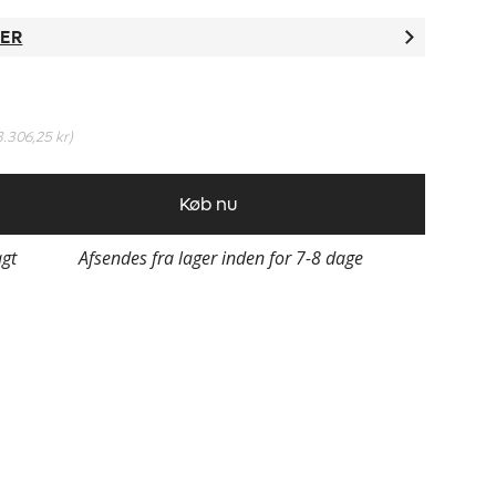
TER
3.306,25 kr
)
Køb nu
agt
Afsendes fra lager inden for 7-8 dage