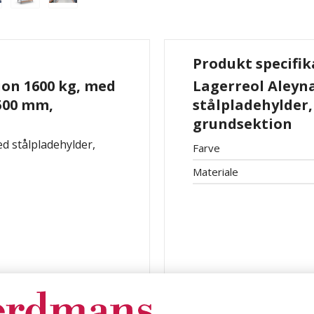
Produkt specifik
ion 1600 kg, med
Lagerreol Aleyna
 500 mm,
stålpladehylder,
grundsektion
ed stålpladehylder,
Farve
Materiale
e: grundsektion