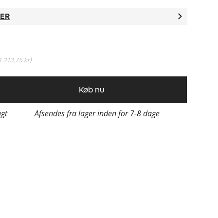
TER
4.243,75 kr
)
Køb nu
agt
Afsendes fra lager inden for 7-8 dage