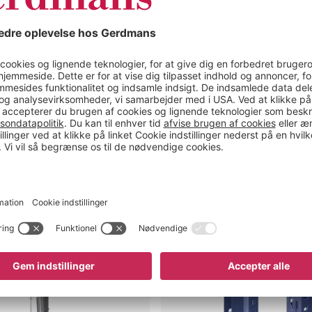
ug for?
Afstandsholder
til
Aleyna,
Adrian
og
Armida