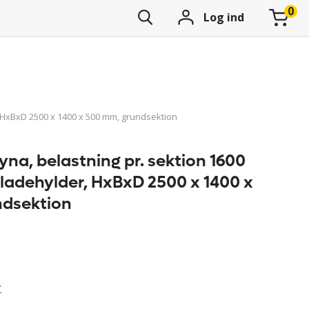
Log ind
, HxBxD 2500 x 1400 x 500 mm, grundsektion
yna, belastning pr. sektion 1600
pladehylder, HxBxD 2500 x 1400 x
ndsektion
r