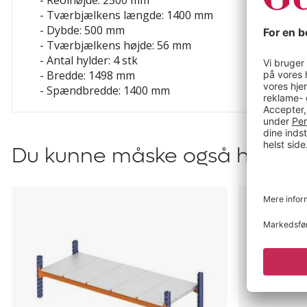
- Reolhøjde: 2500 mm
- Tværbjælkens længde: 1400 mm
- Dybde: 500 mm
- Tværbjælkens højde: 56 mm
- Antal hylder: 4 stk
- Bredde: 1498 mm
- Spændbredde: 1400 mm
Du kunne måske også have br
Hylde
Gulvanker
Aleyna
til
Aleyna,
Adrian
og
Armida