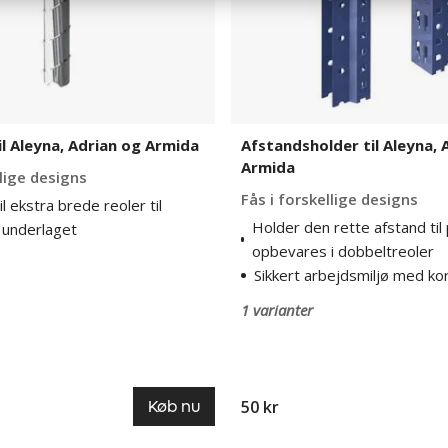
il Aleyna, Adrian og Armida
Afstandsholder til Aleyna, 
Armida
llige designs
Fås i forskellige designs
l ekstra brede reoler til
Holder den rette afstand til 
i underlaget
opbevares i dobbeltreoler
Sikkert arbejdsmiljø med ko
1 varianter
50 kr
Køb nu