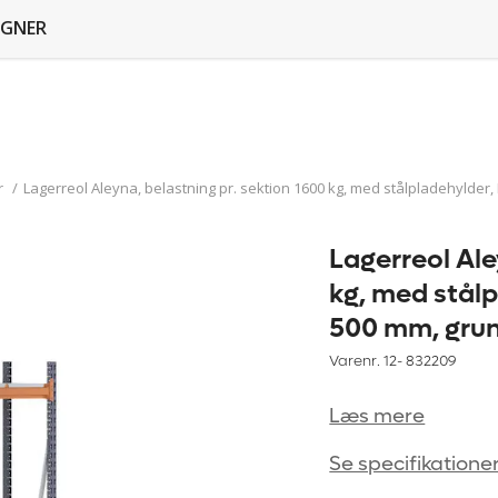
GNER
r
/
Lagerreol Aleyna, belastning pr. sektion 1600 kg, med stålpladehylder
Lagerreol Ale
kg, med stål
500 mm, gru
Varenr. 12-
832209
Læs mere
Se specifikatione