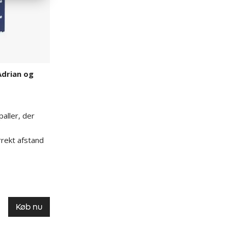
Adrian og
paller, der
rrekt afstand
Køb nu