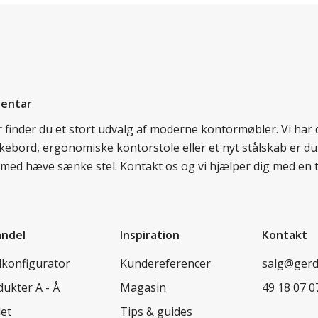
ventar
er finder du et stort udvalg af moderne kontormøbler. Vi ha
nkebord, ergonomiske kontorstole eller et nyt stålskab er du
rd med hæve sænke stel. Kontakt os og vi hjælper dig med en 
andel
Inspiration
Kontakt
lkonfigurator
Kundereferencer
salg@ger
ukter A - Å
Magasin
49 18 07 0
let
Tips & guides