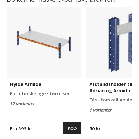
Hylde
Afstandsholder
Armida
til
Aleyna,
Adrian
og
Armida
Hylde Armida
Afstandsholder til Al
Adrian og Armida
Fås i forskellige størrelser
Fås i forskellige desi
12 varianter
1 varianter
Køb
Fra 595 kr
50 kr