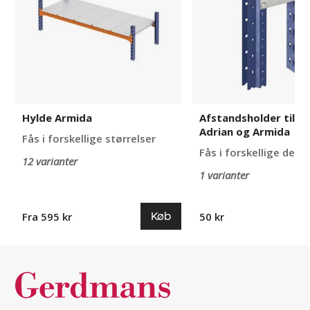
Adrian
og
Armida
Hylde Armida
Afstandsholder til Al
Adrian og Armida
Fås i forskellige størrelser
Fås i forskellige desi
12 varianter
1 varianter
Køb
Fra 595 kr
50 kr