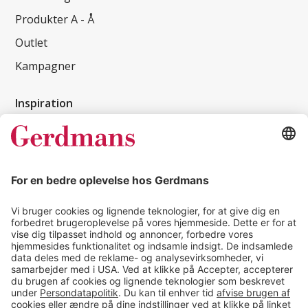
Produkter A - Å
Outlet
Kampagner
Inspiration
Kundereferencer
Magasin
Tips & guides
Kontakt
salg@gerdmans.dk
49 18 07 07
Salgsafdeling åbningstider