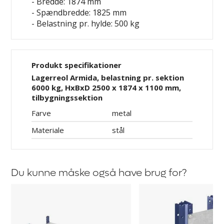
- Bredde: 1874 mm
- Spændbredde: 1825 mm
- Belastning pr. hylde: 500 kg
Produkt specifikationer
Lagerreol Armida, belastning pr. sektion
6000 kg, HxBxD 2500 x 1874 x 1100 mm,
tilbygningssektion
Farve
metal
Materiale
stål
Du kunne måske også have brug for?
Hylde
Afstandsholder
Armida
til
Aleyna,