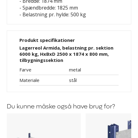
- Bredde: 1874 mm
- Spændbredde: 1825 mm
- Belastning pr. hylde: 500 kg
Produkt specifikationer
Lagerreol Armida, belastning pr. sektion
6000 kg, HxBxD 2500 x 1874 x 800 mm,
tilbygningssektion
Farve
metal
Materiale
stål
Du kunne måske også have brug for?
Hylde
Afstandsholder
Armida
til
Aleyna,