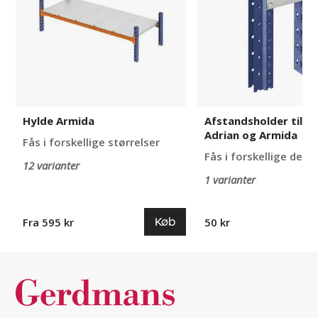
Adrian
og
Armida
Hylde Armida
Afstandsholder til Al
Adrian og Armida
Fås i forskellige størrelser
Fås i forskellige desi
12 varianter
1 varianter
Køb
Fra 595 kr
50 kr