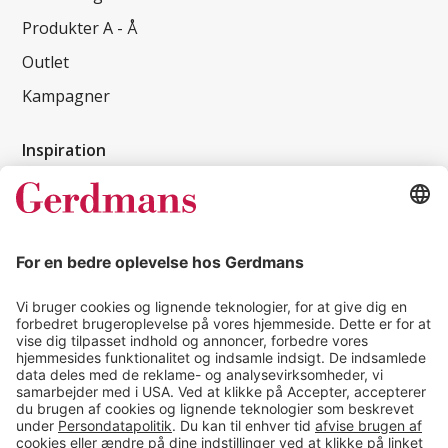
Produkter A - Å
Outlet
Kampagner
Inspiration
Kundereferencer
Magasin
Tips & guides
Kontakt
salg@gerdmans.dk
49 18 07 07
Salgsafdeling åbningstider