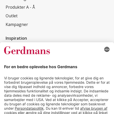
Produkter A - Å
Outlet
Kampagner
Inspiration
Kundereferencer
Magasin
Tips & guides
Kontakt
salg@gerdmans.dk
49 18 07 07
Salgsafdeling åbningstider