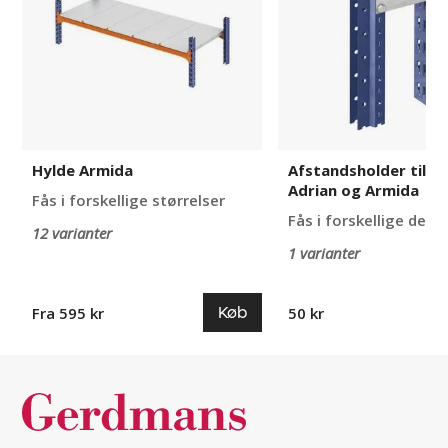
Adrian
og
Armida
Hylde Armida
Afstandsholder til Al
Adrian og Armida
Fås i forskellige størrelser
Fås i forskellige desi
12 varianter
1 varianter
Køb
Fra 595 kr
50 kr