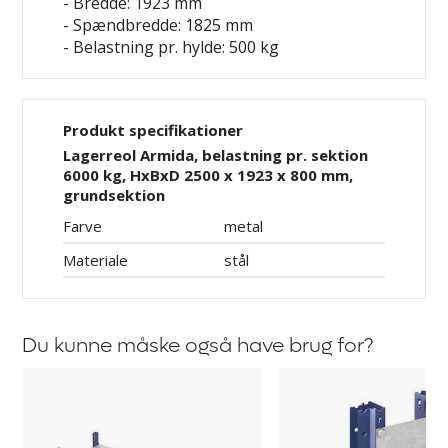
- Bredde: 1923 mm
- Spændbredde: 1825 mm
- Belastning pr. hylde: 500 kg
Produkt specifikationer
Lagerreol Armida, belastning pr. sektion
6000 kg, HxBxD 2500 x 1923 x 800 mm,
grundsektion
Farve
metal
Materiale
stål
Du kunne måske også have brug for?
Hylde
Afstandsholder
Armida
til
Aleyna,