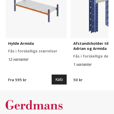
Adrian
og
Armida
Hylde Armida
Afstandsholder til Al
Adrian og Armida
Fås i forskellige størrelser
Fås i forskellige desi
12 varianter
1 varianter
Køb
Fra 595 kr
50 kr