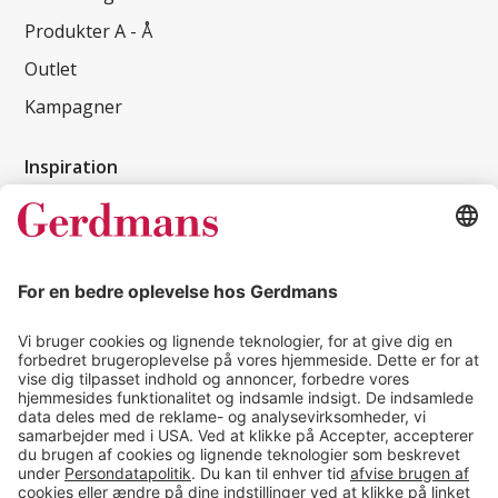
Produkter A - Å
Outlet
Kampagner
Inspiration
Kundereferencer
Magasin
Tips & guides
Kontakt
salg@gerdmans.dk
49 18 07 07
Salgsafdeling åbningstider