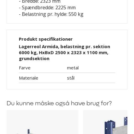
- Bredde: 2323 mm
- Spændbredde: 2225 mm
- Belastning pr. hylde: 550 kg
Produkt specifikationer
Lagerreol Armida, belastning pr. sektion
6000 kg, HxBxD 2500 x 2323 x 1100 mm,
grundsektion
Farve
metal
Materiale
stål
Du kunne måske også have brug for?
Hylde
Afstandsholder
Armida
til
Aleyna,