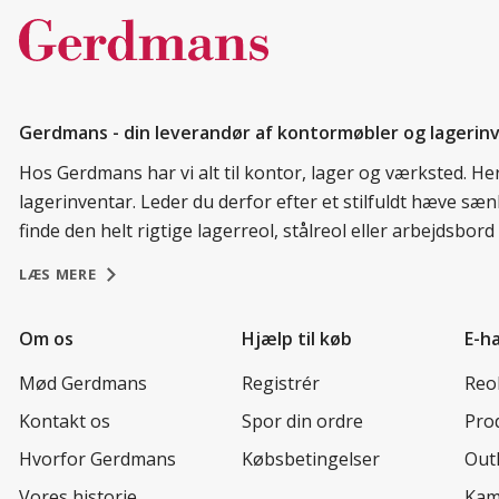
Gerdmans - din leverandør af kontormøbler og lagerin
Hos Gerdmans har vi alt til kontor, lager og værksted. H
lagerinventar. Leder du derfor efter et stilfuldt hæve sæ
finde den helt rigtige lagerreol, stålreol eller arbejdsbo
LÆS MERE
Om os
Hjælp til køb
E-h
Mød Gerdmans
Registrér
Reo
Kontakt os
Spor din ordre
Prod
Hvorfor Gerdmans
Købsbetingelser
Out
Vores historie
Kam