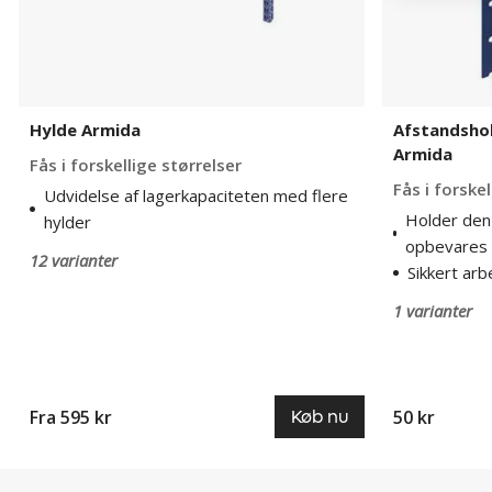
Hylde Armida
Afstandshol
Armida
Fås i forskellige størrelser
Fås i forske
Udvidelse af lagerkapaciteten med flere
Holder den 
hylder
opbevares 
12 varianter
Sikkert arb
1 varianter
Fra 595 kr
50 kr
Køb nu