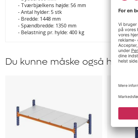
- Tværbjælkens højde: 56 mm
- Antal hylder: 5 stk
- Bredde: 1448 mm
- Spændbredde: 1350 mm
- Belastning pr. hylde: 400 kg
Du kunne måske også have br
Hylde
Afstandsho
Armida
til
Aleyna,
Adrian
og
Armida