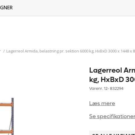
GNER
r
/
Lagerreol Armida, belastning pr. sektion 6000 kg, HxBxD 3000 x 1448 x
Lagerreol Arm
kg, HxBxD 30
Varenr. 12-
832294
Læs mere
Se specifikatione