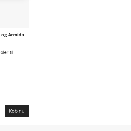
n og Armida
ler til
Køb nu