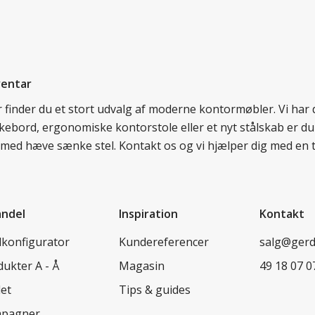
ventar
er finder du et stort udvalg af moderne kontormøbler. Vi ha
nkebord, ergonomiske kontorstole eller et nyt stålskab er du
rd med hæve sænke stel. Kontakt os og vi hjælper dig med en 
andel
Inspiration
Kontakt
lkonfigurator
Kundereferencer
salg@ger
ukter A - Å
Magasin
49 18 07 0
let
Tips & guides
pagner