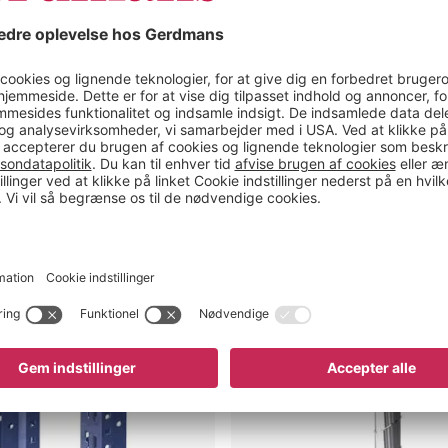
ug for?
lder
Gulvanker
til
Aleyna,
Adrian
og
Armida