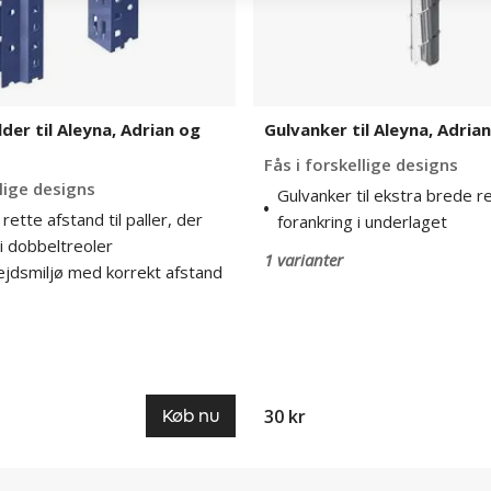
der til Aleyna, Adrian og
Gulvanker til Aleyna, Adria
Fås i forskellige designs
llige designs
Gulvanker til ekstra brede reo
rette afstand til paller, der
forankring i underlaget
i dobbeltreoler
1 varianter
ejdsmiljø med korrekt afstand
30 kr
Køb nu