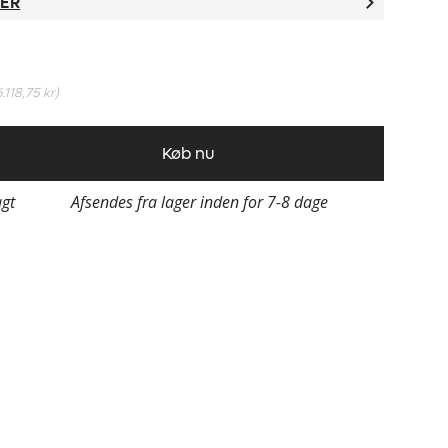
TER
6.118,75 kr
)
Køb nu
agt
Afsendes fra lager inden for 7-8 dage