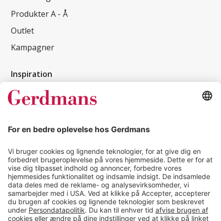
Produkter A - Å
Outlet
Kampagner
Inspiration
Kundereferencer
Magasin
Tips & guides
Kontakt
salg@gerdmans.dk
49 18 07 07
Salgsafdeling åbningstider