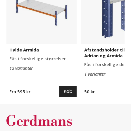
Adrian
og
Armida
Hylde Armida
Afstandsholder til Al
Adrian og Armida
Fås i forskellige størrelser
Fås i forskellige desi
12 varianter
1 varianter
Køb
Fra 595 kr
50 kr