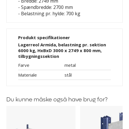
- Bredde: 2749 mm
- Spændbredde: 2700 mm
- Belastning pr. hylde: 700 kg
Produkt specifikationer
Lagerreol Armida, belastning pr. sektion
6000 kg, HxBxD 3000 x 2749 x 800 mm,
tilbygningssektion
Farve
metal
Materiale
stål
Du kunne måske også have brug for?
Hylde
Afstandsholder
Armida
til
Aleyna,