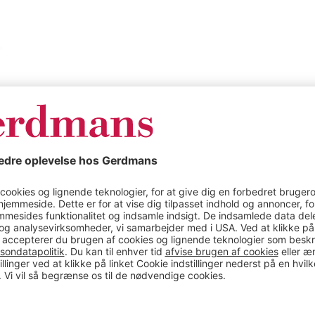
Produkt specifik
ilio,
Vægstige med si
etstrenget, højd
, højde 6,8 m. Sikker
Farve
erhedsgelænder giver
Materiale
ger eller
r den sikker at bruge