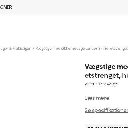
GNER
iger & Multistiger
/
Vægstige med sikkerhedsgelænder Emilio, etstrenget,
Vægstige med
etstrenget, h
Varenr. 12-
842067
Læs mere
Se specifikatione