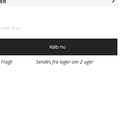
TER
12.993,75 kr
)
Køb nu
i Fragt
Sendes fra lager om 2 uger