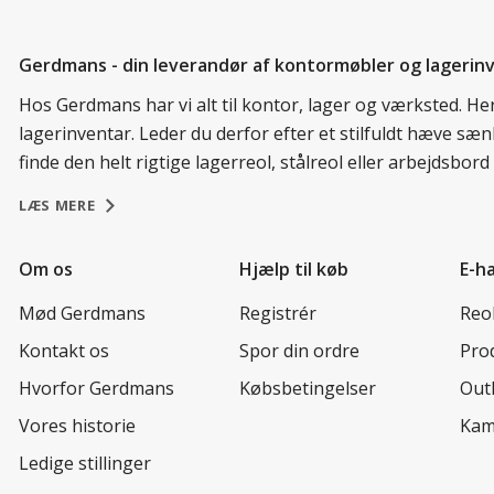
Gerdmans - din leverandør af kontormøbler og lagerin
Hos Gerdmans har vi alt til kontor, lager og værksted. H
lagerinventar. Leder du derfor efter et stilfuldt hæve sæ
finde den helt rigtige lagerreol, stålreol eller arbejdsbo
LÆS MERE
Om os
Hjælp til køb
E-h
Mød Gerdmans
Registrér
Reo
Kontakt os
Spor din ordre
Prod
Hvorfor Gerdmans
Købsbetingelser
Out
Vores historie
Kam
Ledige stillinger