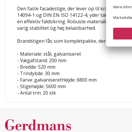
Den faste facadestige, der lever op til kravene i DI
14094-1 og DIN EN ISO 14122-4, yder takket være d
en effektiv faldsikring. Robuste materialer og prod
varig stabilitet og høj belastbarhed.
Brandstigen fås som kompletpakke, der kan udvides
- Materiale: stål, galvaniseret
- Vægafstand: 200 mm
- Bredde: 520 mm
- Trindybde: 30 mm
- Farve: galvaniseretHøjde: 6800 mm
- Stigehøjde: 5600 mm
- Antal trin: 20 stk