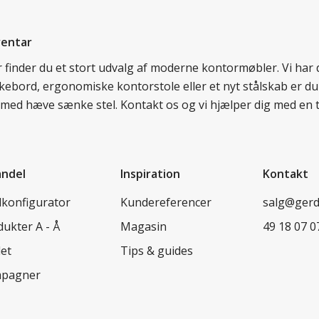
ventar
er finder du et stort udvalg af moderne kontormøbler. Vi ha
nkebord, ergonomiske kontorstole eller et nyt stålskab er du
rd med hæve sænke stel. Kontakt os og vi hjælper dig med en 
andel
Inspiration
Kontakt
lkonfigurator
Kundereferencer
salg@ger
ukter A - Å
Magasin
49 18 07 0
let
Tips & guides
pagner