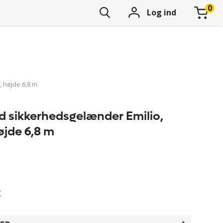
Log ind
 højde 6,8 m
 sikkerhedsgelænder Emilio,
øjde 6,8 m
r