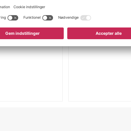
N 18799-1/-3, DIN
et faste sikkerhedsbur
uktionspræcision sikrer
 efter behov.