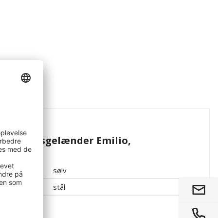
ationer
kkerhedsgelænder Emilio,
e 6,8 m
sølv
stål