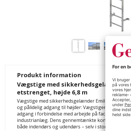
Produkt information
Vægstige med sikkerhedsgelænder Em
etstrenget, højde 6,8 m
Vægstige med sikkerhedsgelænder Emilio, etstrenget
og pålidelig adgang til højder: Vægstigen med sikk
adgang i forbindelse med arbejde på facader, bygnin
industrianlæg. Dens gennemtænkte konstruktion gø
både indendørs og udendørs – selv i store højder.