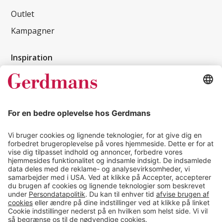
Outlet
Kampagner
Inspiration
Kundereferencer
Magasin
Tips & guides
Kontakt
salg@gerdmans.dk
49 18 07 07
Salgsafdeling åbningstider
08.00-16.00