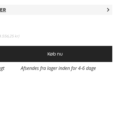
TER
4.556,25 kr
)
Køb nu
agt
Afsendes fra lager inden for 4-6 dage