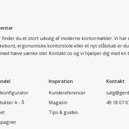
ventar
er finder du et stort udvalg af moderne kontormøbler. Vi ha
nkebord, ergonomiske kontorstole eller et nyt stålskab er du
rd med hæve sænke stel. Kontakt os og vi hjælper dig med en 
andel
Inspiration
Kontakt
lkonfigurator
Kundereferencer
salg@ger
ukter A - Å
Magasin
49 18 07 0
let
Tips & guides
pagner