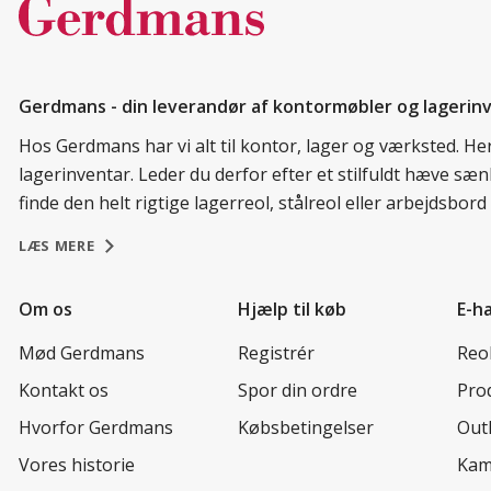
Gerdmans - din leverandør af kontormøbler og lagerin
Hos Gerdmans har vi alt til kontor, lager og værksted. H
lagerinventar. Leder du derfor efter et stilfuldt hæve sæ
finde den helt rigtige lagerreol, stålreol eller arbejdsbo
LÆS MERE
Om os
Hjælp til køb
E-h
Mød Gerdmans
Registrér
Reo
Kontakt os
Spor din ordre
Prod
Hvorfor Gerdmans
Købsbetingelser
Out
Vores historie
Kam