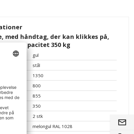
ationer
, med håndtag, der kan klikkes på,
m, lastkapacitet 350 kg
gul
stål
1350
800
855
350
2 stk
melongul RAL 1028