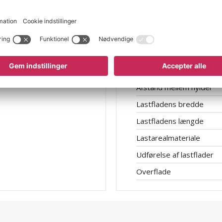
Hjul
Hjuldiameter
Hjullejring
Hjulmateriale
Afstand mellem hylder
Lastfladens bredde
Lastfladens længde
Lastarealmateriale
Udførelse af lastflader
Overflade