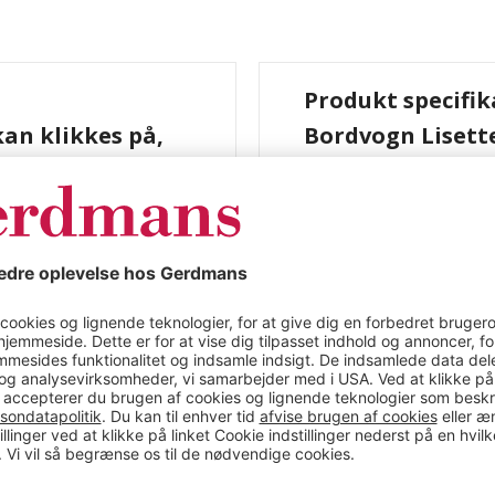
Produkt specifik
an klikkes på,
Bordvogn Lisette
kg
LxB 1350 x 800 m
 LxB 1350 x 800 mm,
Farve
filstål.
Materiale
Længde (mm)
 160 mm, rullelejer. 1
Bredde (mm)
Højde (mm)
Max belastning (kg)
Antal hylder
ig plast
Farve
l