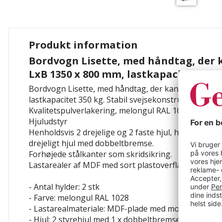
Produkt information
Bordvogn Lisette, med håndtag, der k
LxB 1350 x 800 mm, lastkapacitet 350 
Bordvogn Lisette, med håndtag, der kan klikkes på,
lastkapacitet 350 kg. Stabil svejsekonstruktion af pro
Kvalitetspulverlakering, melongul RAL 1028.
Hjuludstyr
Henholdsvis 2 drejelige og 2 faste hjul, hjuldiameter
drejeligt hjul med dobbeltbremse.
Forhøjede stålkanter som skridsikring.
Lastarealer af MDF med sort plastoverflade.
- Antal hylder: 2 stk
- Farve: melongul RAL 1028
- Lastarealmateriale: MDF-plade med modstandsdygt
- Hjul: 2 styrehjul med 1 x dobbeltbremse, 2 faste hju