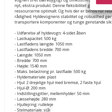
vognen til et bæredygtigt og omkostningseffektivt al
nyt, ekstra produkt. Denne fleksibilitet gør det muli
ressourcerne optimalt. Og hvis der er behov for reser
rådighed. Hyldevognens stabilitet og robusthed gør 
transportere komponenter og tunge genstande sikk
- Udførelse af hyldevogn: 4-sidet åben
- Lastkapacitet: 500 kg
- Lastfladens længde: 1050 mm
- Lastfladens bredde: 700 mm
- Længde: 1050 mm
- Bredde: 700 mm
- Højde: 1540 mm
- Maks. belastning pr. lastflade: 500 kg
- Hyldemateriale: plast
- Hjul: 2 drejelige hjul med bremse, 2 faste hjul
- Hjul-Ø: 200 mm
- Indstillingsgitter, mellemhylder: 50 mm
- Læssehøjde: 280 mm
- Hjullejring: rulleleje
- Stelmateriale: stål