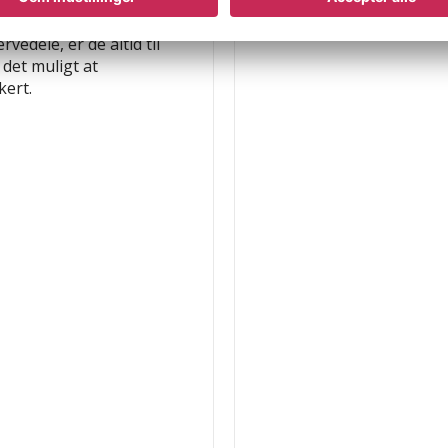
ternativ til at købe et
gt at udnytte
vedele, er de altid til
det muligt at
ert.