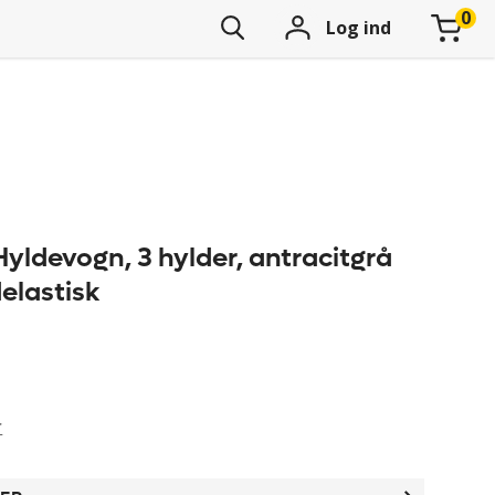
Log ind
yldevogn, 3 hylder, antracitgrå
delastisk
r