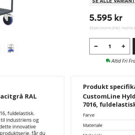
SE ALLE VARIAN
5.595 kr
Ekskl.moms (Inkl. moms
Altid Fri Fr
Produkt specifik
racitgrå RAL
CustomLine Hyld
7016, fuldelastis
6, fuldelastisk.
Farve
il industriens og
Materiale
dette innovative
produktserie, får du