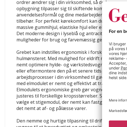
ordrer ændrer sig i din virksomhed, så du kan reag
opbygning tilpasser sig til skiftende komponentstør
anvendelsesformål og dine medarbejdere eller kan
tilbehør. For perfekt kørekomfort kan du vælge mel
massive gummihjul, elastiske hjul eller elastiske hj
Det moderne design i lyseblå og antracit er stilrent 
muligheder for brug og farvemæssig genkendelse.
Grebet kan indstilles ergonomisk i forskellige højd
hulmønsteret. Med mulighed for eldrift med elmodul
nemt optimere hylde- og værkstedsvognen yderlige
eller eftermontere den på et senere tidspunkt. Un
arbejdsprocesser i din virksomhed til gavn for dine
med elmodulet er nemt og effektivt at transportere l
Elmodulets ergonomiske greb gør vognen komforta
justeres til forskellige kropsstørrelser. Som ekstrau
vælge et stigemodul, der nemt kan fastgøres til hyl
det nemt at af- og pålæsse varer.
Den nemme og hurtige tilpasning til driftsprocess