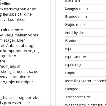
Materiale
kellige
Længde (mm)
rkstedsvognen er en
 fleksibelt til dine
Bredde (mm)
din virksomhed.
Højde (mm)
u altid ændre
Antal hylder
hov. Vælg mellem vores
m etager. Eller
Bredde
t. Antallet af etager
Hjul
b om komponenterne, og
ogn til en
Hjuldiameter
ære
Hjullejring
ed hjælp af
rskellige højder, så de
Højde
 ved at kombinere
Indstillingsgitter, melle
er og hjørnestolper
Længde
Transporthøjde
 tilpasser sig perfekt
is processer eller
WagonsMaxBelastningPe