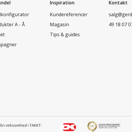
andel
Inspiration
Kontakt
lkonfigurator
Kundereferencer
salg@ger
ukter A - Å
Magasin
49 18 07 0
let
Tips & guides
pagner
s
En virksomhed i TAKKT-