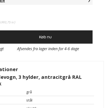
TER
6.993,75 kr
)
Køb nu
agt
Afsendes fra lager inden for 4-6 dage
ationer
evogn, 3 hylder, antracitgrå RAL
k
grå
stål