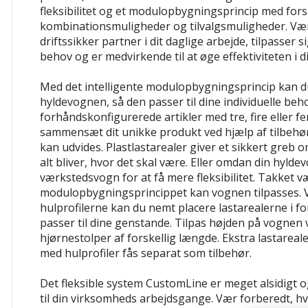
fleksibilitet og et modulopbygningsprincip med fors
kombinationsmuligheder og tilvalgsmuligheder. Væ
driftssikker partner i dit daglige arbejde, tilpasser sig
behov og er medvirkende til at øge effektiviteten i 
Med det intelligente modulopbygningsprincip kan d
hyldevognen, så den passer til dine individuelle be
forhåndskonfigurerede artikler med tre, fire eller fe
sammensæt dit unikke produkt ved hjælp af tilbehøre
kan udvides. Plastlastarealer giver et sikkert gre
alt bliver, hvor det skal være. Eller omdan din hyldev
værkstedsvogn for at få mere fleksibilitet. Takket v
modulopbygningsprincippet kan vognen tilpasses. V
hulprofilerne kan du nemt placere lastarealerne i fo
passer til dine genstande. Tilpas højden på vognen
hjørnestolper af forskellig længde. Ekstra lastareal
med hulprofiler fås separat som tilbehør.
Det fleksible system CustomLine er meget alsidigt og
til din virksomheds arbejdsgange. Vær forberedt, hv