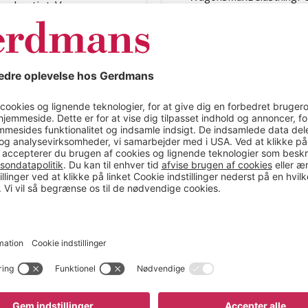
ere hurtigt. Vognens
relser, steder,
 eftermonteres med
lem tre hjulmuligheder:
ul med centralbremse.
og giver dig yderligere
er takket være
et kan du hurtigt og
re med en elmotor
derstøt ergonomiske
 medarbejdere, da det
aster på op til 500 kg.
bel at håndter og kan
dstyr er det muligt at
devognen for at gøre
er gør CustomLine