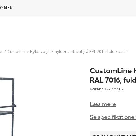
GNER
e
/
CustomLine Hyldevogn, 3 hylder, antracitgrå RAL 7016, fuldelastisk
CustomLine H
RAL 7016, ful
Varenr. 12-
776682
Læs mere
Se specifikatione