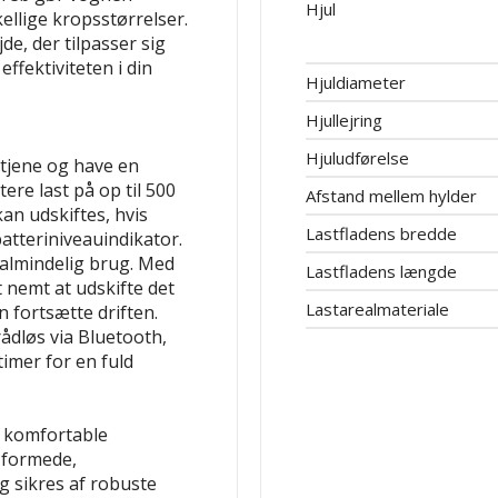
Hjul
ellige kropsstørrelser.
de, der tilpasser sig
effektiviteten i din
Hjuldiameter
Hjullejring
Hjuludførelse
etjene og have en
ere last på op til 500
Afstand mellem hylder
kan udskiftes, hvis
Lastfladens bredde
batteriniveauindikator.
d almindelig brug. Med
Lastfladens længde
 nemt at udskifte det
Lastarealmateriale
n fortsætte driften.
ådløs via Bluetooth,
timer for en fuld
f komfortable
 formede,
g sikres af robuste