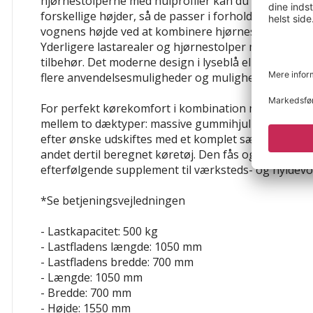
hjørnestolperne med hulprofiler kan du nemt fastgø
forskellige højder, så de passer i forhold til dine k
vognens højde ved at kombinere hjørnestolper af fo
Yderligere lastarealer og hjørnestolper med hulprof
tilbehør. Det moderne design i lyseblå eller antracit e
flere anvendelsesmuligheder og muligheder for far
For perfekt kørekomfort i kombination med elmoto
mellem to dæktyper: massive gummihjul eller elastis
efter ønske udskiftes med et komplet sæt dæk eller
andet dertil beregnet køretøj. Den fås også separa
efterfølgende supplement til værksteds- og hylde
*Se betjeningsvejledningen
- Lastkapacitet: 500 kg
- Lastfladens længde: 1050 mm
- Lastfladens bredde: 700 mm
- Længde: 1050 mm
- Bredde: 700 mm
- Højde: 1550 mm