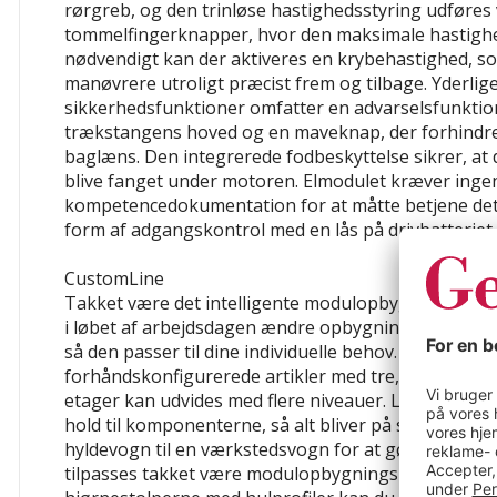
rørgreb, og den trinløse hastighedsstyring udføres 
tommelfingerknapper, hvor den maksimale hastigh
nødvendigt kan der aktiveres en krybehastighed, so
manøvrere utroligt præcist frem og tilbage. Yderlig
sikkerhedsfunktioner omfatter en advarselsfunktion
trækstangens hoved og en maveknap, der forhindre
baglæns. Den integrerede fodbeskyttelse sikrer, at de
blive fanget under motoren. Elmodulet kræver inge
kompetencedokumentation for at måtte betjene det o
form af adgangskontrol med en lås på drivbatteriet.
CustomLine
Takket være det intelligente modulopbygningsprincip
i løbet af arbejdsdagen ændre opbygningen af ​​hy
så den passer til dine individuelle behov. Vælg mell
forhåndskonfigurerede artikler med tre, fire eller fe
etager kan udvides med flere niveauer. Lastarealer af
hold til komponenterne, så alt bliver på sin plads. E
hyldevogn til en værkstedsvogn for at gøre den mer
tilpasses takket være modulopbygningsprincippet. 