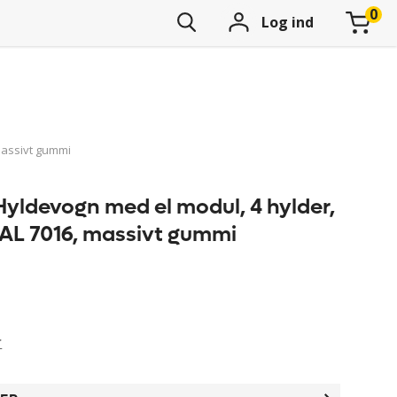
Log ind
massivt gummi
yldevogn med el modul, 4 hylder,
RAL 7016, massivt gummi
r