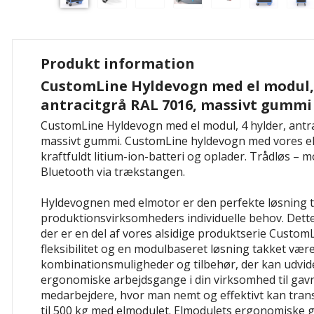
Produkt information
CustomLine Hyldevogn med el modul, 
antracitgrå RAL 7016, massivt gummi
CustomLine Hyldevogn med el modul, 4 hylder, antr
massivt gummi. CustomLine hyldevogn med vores e
kraftfuldt litium-ion-batteri og oplader. Trådløs – m
Bluetooth via trækstangen.
Hyldevognen med elmotor er den perfekte løsning ti
produktionsvirksomheders individuelle behov. Dette
der er en del af vores alsidige produktserie CustomL
fleksibilitet og en modulbaseret løsning takket være
kombinationsmuligheder og tilbehør, der kan udvid
ergonomiske arbejdsgange i din virksomhed til gavn
medarbejdere, hvor man nemt og effektivt kan trans
til 500 kg med elmodulet. Elmodulets ergonomiske 