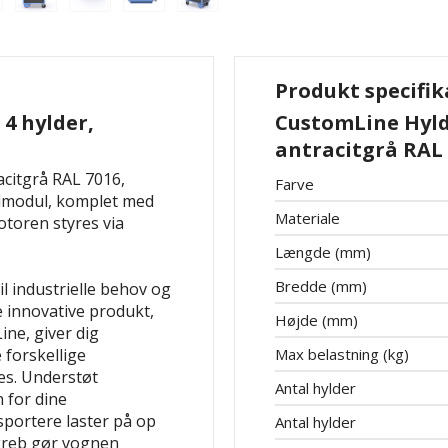
Produkt specifik
4 hylder,
CustomLine Hyld
antracitgrå RAL
acitgrå RAL 7016,
Farve
lmodul, komplet med
Materiale
otoren styres via
Længde (mm)
Bredde (mm)
l industrielle behov og
 innovative produkt,
Højde (mm)
ine, giver dig
 forskellige
Max belastning (kg)
es. Understøt
Antal hylder
 for dine
portere laster på op
Antal hylder
greb gør vognen