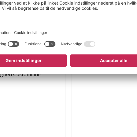
re lastarealerne i
omponenter. Tilpas
rskellig længde.
iler fås separat som
r stilfuldt og giver dig
vekodning.
ren kan du vælge
ke hjul. Elmodulet kan
 eftermonteres på et
t som tilbehør som
vognen CustomLine.