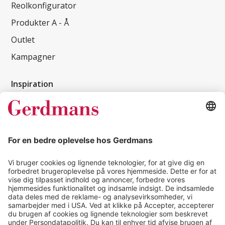
Reolkonfigurator
Produkter A - Å
Outlet
Kampagner
Inspiration
Kundereferencer
Magasin
Tips & guides
Kontakt
salg@gerdmans.dk
49 18 07 07