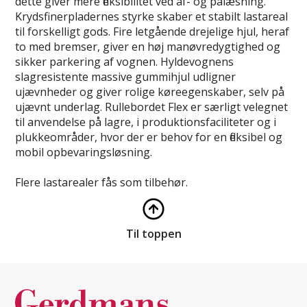
dette giver mere fleksibilitet ved af- og pålæsning.
Krydsfinerpladernes styrke skaber et stabilt lastareal
til forskelligt gods. Fire letgående drejelige hjul, heraf
to med bremser, giver en høj manøvredygtighed og
sikker parkering af vognen. Hyldevognens
slagresistente massive gummihjul udligner
ujævnheder og giver rolige køreegenskaber, selv på
ujævnt underlag. Rullebordet Flex er særligt velegnet
til anvendelse på lagre, i produktionsfaciliteter og i
plukkeområder, hvor der er behov for en fleksibel og
mobil opbevaringsløsning.
Flere lastarealer fås som tilbehør.
Til toppen