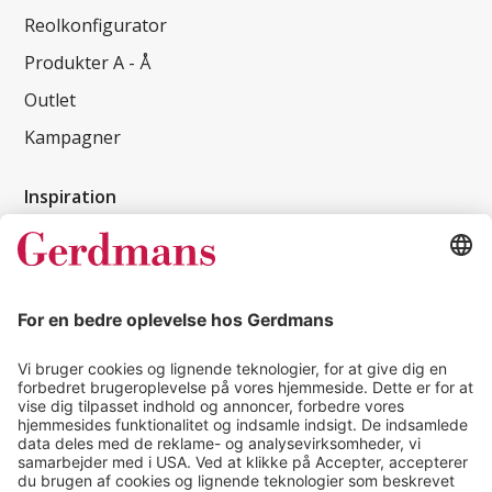
Reolkonfigurator
Produkter A - Å
Outlet
Kampagner
Inspiration
Kundereferencer
Magasin
Tips & guides
Kontakt
salg@gerdmans.dk
49 18 07 07