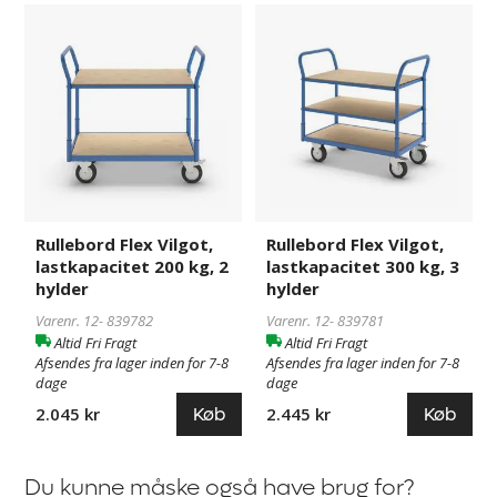
Rullebord
839782
Rullebord
839781
Flex
Flex
Vilgot,
Vilgot,
lastkapacitet
lastkapacitet
200
300
kg,
kg,
2
3
hylder
hylder
Rullebord Flex Vilgot,
Rullebord Flex Vilgot,
lastkapacitet 200 kg, 2
lastkapacitet 300 kg, 3
hylder
hylder
Varenr. 12-
839782
Varenr. 12-
839781
Altid Fri Fragt
Altid Fri Fragt
Afsendes fra lager inden for 7-8
Afsendes fra lager inden for 7-8
dage
dage
Køb
Køb
2.045 kr
2.445 kr
Du kunne måske også have brug for?