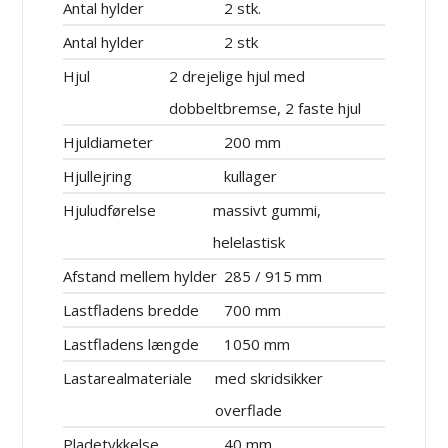
Antal hylder
2 stk.
Antal hylder
2 stk
Hjul
2 drejelige hjul med
dobbeltbremse, 2 faste hjul
Hjuldiameter
200 mm
Hjullejring
kullager
Hjuludførelse
massivt gummi,
helelastisk
Afstand mellem hylder
285 / 915 mm
Lastfladens bredde
700 mm
Lastfladens længde
1050 mm
Lastarealmateriale
med skridsikker
overflade
Pladetykkelse
40 mm