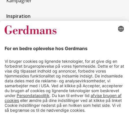
Kampagner
Inspiration
Kundereferencer
Magasin
Tips & guides
Kontakt
salg@gerdmans.dk
49 18 07 07
Salgsafdeling åbningstider
08.00-16.00