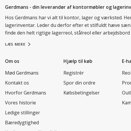
Gerdmans - din leverandør af kontormøbler og lagerin
Hos Gerdmans har vi alt til kontor, lager og værksted. H
lagerinventar. Leder du derfor efter et stilfuldt hæve sæ
finde den helt rigtige lagerreol, stålreol eller arbejdsbo
LÆS MERE
Om os
Hjælp til køb
E-h
Mød Gerdmans
Registrér
Reo
Kontakt os
Spor din ordre
Prod
Hvorfor Gerdmans
Købsbetingelser
Out
Vores historie
Kam
Ledige stillinger
Bæredygtighed