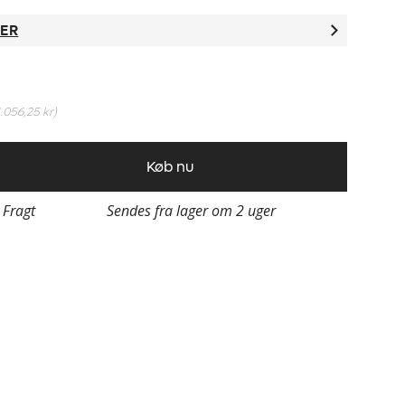
TER
1.056,25 kr
)
Køb nu
i Fragt
Sendes fra lager om 2 uger