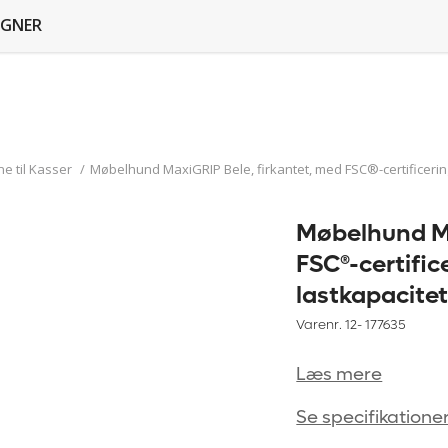
GNER
e til Kasser
/
Møbelhund MaxiGRIP Bele, firkantet, med FSC®-certificering
Møbelhund Ma
FSC®-certific
lastkapacitet
Varenr. 12-
177635
Læs mere
Se specifikatione