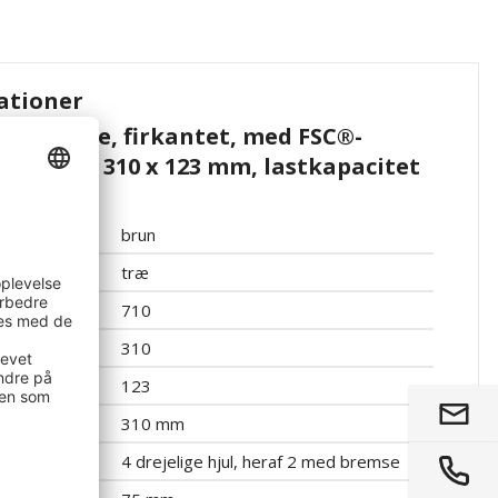
ationer
RIP Bele, firkantet, med FSC®-
xBxH 710 x 310 x 123 mm, lastkapacitet
brun
træ
710
310
123
310 mm
4 drejelige hjul, heraf 2 med bremse