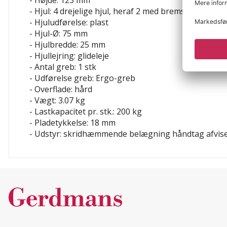
- Højde: 123 mm
- Hjul: 4 drejelige hjul, heraf 2 med bremse
- Hjuludførelse: plast
- Hjul-Ø: 75 mm
- Hjulbredde: 25 mm
- Hjullejring: glideleje
- Antal greb: 1 stk
- Udførelse greb: Ergo-greb
- Overflade: hård
- Vægt: 3.07 kg
- Lastkapacitet pr. stk.: 200 kg
- Pladetykkelse: 18 mm
- Udstyr: skridhæmmende belægning
håndtag
afvis