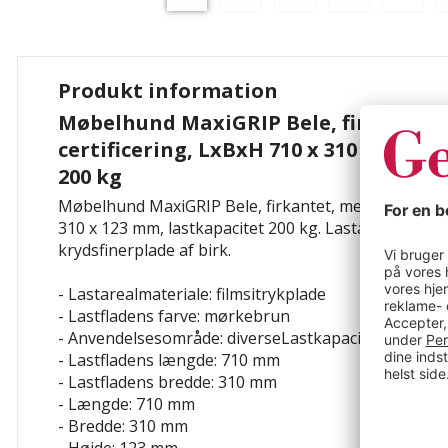
Produkt information
Møbelhund MaxiGRIP Bele, firkantet,
certificering, LxBxH 710 x 310 x 123 m
200 kg
Møbelhund MaxiGRIP Bele, firkantet, med FSC®-certi
310 x 123 mm, lastkapacitet 200 kg. Lastareal af utro
krydsfinerplade af birk.
- Lastarealmateriale: filmsitrykplade
- Lastfladens farve: mørkebrun
- Anvendelsesområde: diverseLastkapacitet: 200 kg
- Lastfladens længde: 710 mm
- Lastfladens bredde: 310 mm
- Længde: 710 mm
- Bredde: 310 mm