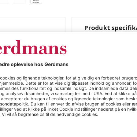
Produkt specifik
 med FSC®-
Møbelhund MaxiG
m, lastkapacitet
certificering, L
200 kg
ficering, LxBxH 710 x
Farve
ligt formstabil belagt
Materiale
Længde (mm)
Bredde (mm)
Højde (mm)
Bredde
Hjul