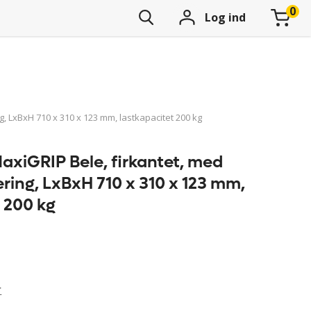
Log ind
, LxBxH 710 x 310 x 123 mm, lastkapacitet 200 kg
xiGRIP Bele, firkantet, med
ering, LxBxH 710 x 310 x 123 mm,
 200 kg
r