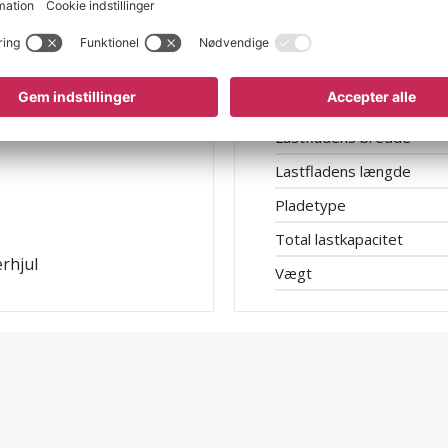
Hjuldiameter
Hjullejring
Højde
Længde
Lastfladens bredde
Lastfladens længde
Pladetype
Total lastkapacitet
erhjul
Vægt