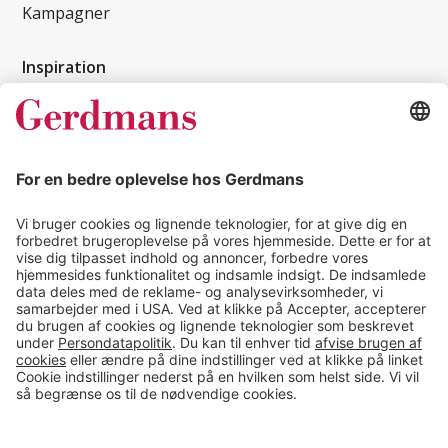
Kampagner
Inspiration
Kundereferencer
Magasin
Tips & guides
Kontakt
salg@gerdmans.dk
49 18 07 07
Salgsafdeling åbningstider
08.00-16.00