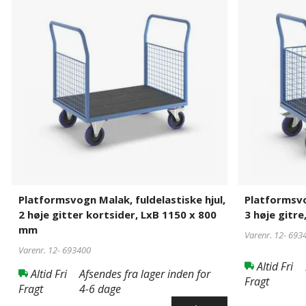
fuldelastiske
fuldelastiske
hjul,
hjul,
2
3
høje
høje
gitter
gitre,
kortsider,
LxB
LxB
1000
1150
x
x
675
800
mm
mm
Platformsvogn Malak, fuldelastiske hjul,
Platformsvo
2 høje gitter kortsider, LxB 1150 x 800
3 høje gitr
mm
Varenr. 12-
693
Varenr. 12-
693400
Altid Fri
Altid Fri
Afsendes fra lager inden for
Fragt
Fragt
4-6 dage