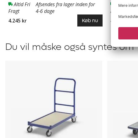
Altid Fri
Afsendes fra lager inden for
Altid Fri
Fragt
4-6 dage
Fragt
4.245 kr
4.195 kr
Køb nu
Du vil måske også syntes om
Platformsvogn
Platformsv
Nisa
Nino