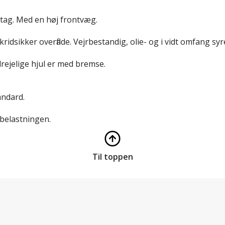
dtag. Med en høj frontvæg.
idsikker overflade. Vejrbestandig, olie- og i vidt omfang sy
drejelige hjul er med bremse.
andard.
 belastningen.
Til toppen