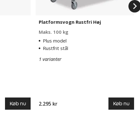
Platformsvogn Rustfri Høj
Maks. 100 kg
Plus model
Rustfrit stål
1 varianter
2.295 kr
Køb nu
Køb nu