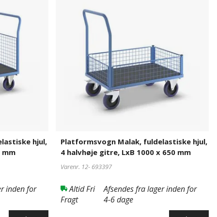
fuldelastiske
hjul,
4
halvhøje
gitre,
LxB
1000
x
650
mm
astiske hjul,
Platformsvogn Malak, fuldelastiske hjul,
75 mm
4 halvhøje gitre, LxB 1000 x 650 mm
Varenr. 12-
693397
r inden for
Altid Fri
Afsendes fra lager inden for
Fragt
4-6 dage