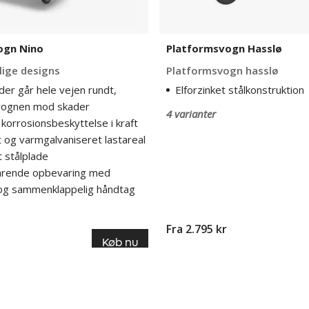
ogn Nino
Platformsvogn Hasslø
llige designs
Platformsvogn hasslø
 der går hele vejen rundt,
Elforzinket stålkonstruktion
vognen mod skader
4 varianter
 korrosionsbeskyttelse i kraft
t og varmgalvaniseret lastareal
t stålplade
arende opbevaring med
og sammenklappelig håndtag
Fra 2.795 kr
Køb nu