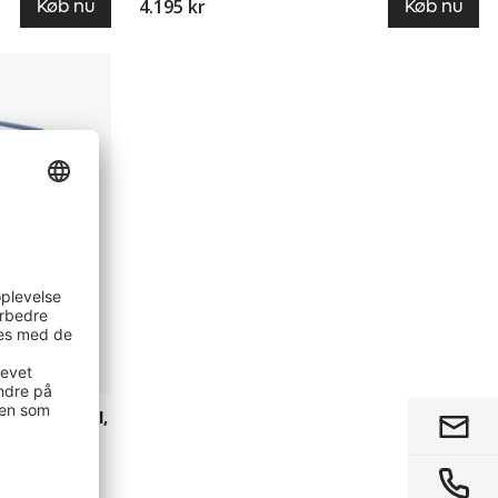
4.195 kr
Køb nu
Køb nu
astiske hjul,
50 mm