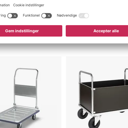
Afsendes fra lager inden for
Altid Fri
Afsendes fra lage
4-6 dage
Fragt
4-6 dage
4.345 kr
Køb nu
ogn
Platformsvogn
Hasslø