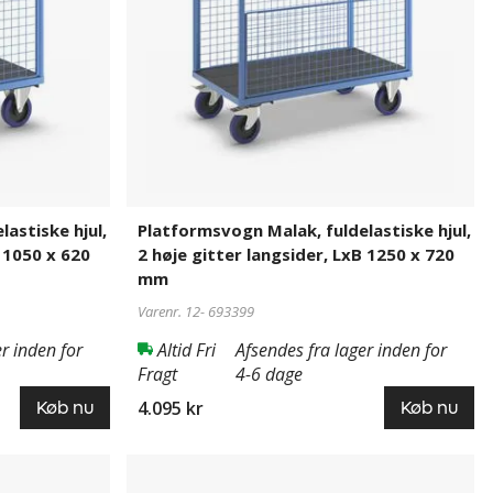
høje
gitter
langsider,
LxB
1250
x
720
mm
astiske hjul,
Platformsvogn Malak, fuldelastiske hjul,
B 1050 x 620
2 høje gitter langsider, LxB 1250 x 720
mm
Varenr. 12-
693399
r inden for
Altid Fri
Afsendes fra lager inden for
Fragt
4-6 dage
4.095 kr
Køb nu
Køb nu
Platformsvogn
693397
Malak,