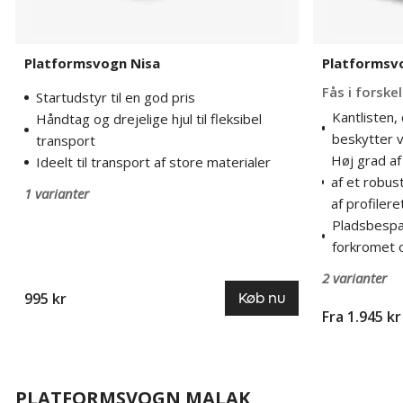
Platformsvogn Nisa
Platformsv
Fås i forske
Startudstyr til en god pris
Kantlisten,
Håndtag og drejelige hjul til fleksibel
beskytter 
transport
Høj grad af
Ideelt til transport af store materialer
af et robus
1 varianter
af profilere
Pladsbesp
forkromet 
2 varianter
995 kr
Køb nu
Fra 1.945 kr
PLATFORMSVOGN MALAK