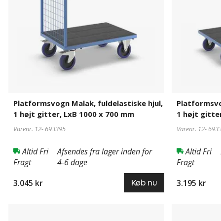
højt
højt
gitter,
gitter,
LxB
LxB
1000
1200
x
x
700
800
mm
mm
Platformsvogn Malak, fuldelastiske hjul,
Platformsvo
1 højt gitter, LxB 1000 x 700 mm
1 højt gitt
Varenr. 12-
693395
Varenr. 12-
693
Altid Fri
Afsendes fra lager inden for
Altid Fri
Fragt
4-6 dage
Fragt
3.045 kr
3.195 kr
Køb nu
Platformsvogn
693400
Platformsvo
693401
Malak,
Malak,