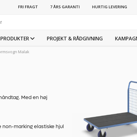
FRI FRAGT
7 ÅRS GARANTI
HURTIG LEVERING
PRODUKTER
PROJEKT & RÅDGIVNING
KAMPAG
formsvogn Malak
 håndtag. Med en høj
med skridsikker overflade.
 Kan genvindes.
 non-marking elastiske hjul