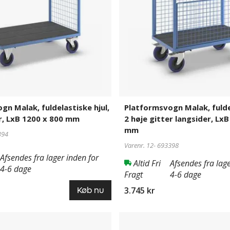
høje
gitter
langsider,
LxB
1050
x
620
mm
gn Malak, fuldelastiske hjul,
Platformsvogn Malak, fuldel
er, LxB 1200 x 800 mm
2 høje gitter langsider, Lx
mm
394
Varenr. 12-
693398
Afsendes fra lager inden for
Altid Fri
Afsendes fra lage
4-6 dage
Fragt
4-6 dage
3.745 kr
Køb nu
gn
Platformsvogn
693402
Malak,