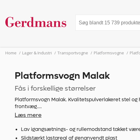
Home
/
Lager & Industri
/
Transportvogne
/
Platformsvogne
/
Plat
Platformsvogn Malak
Fås i forskellige størrelser
Platformsvogn Malak. Kvalitetspulverlakeret stel og
frontvæg.
Læs mere
Lastareal af genanvendt plast. Robust og slidstærk 
Vejrbestandig, olie- og i vidt omfang syreresistent.
Lav igangsætnings- og rullemodstand takket være
Slidstærkt lastareal af genanvendt plast