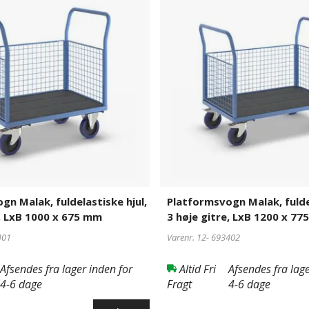
fuldelastiske
hjul,
3
høje
gitre,
LxB
1200
x
775
mm
gn Malak, fuldelastiske hjul,
Platformsvogn Malak, fuldel
e, LxB 1000 x 675 mm
3 høje gitre, LxB 1200 x 7
401
Varenr. 12-
693402
Afsendes fra lager inden for
Altid Fri
Afsendes fra lage
4-6 dage
Fragt
4-6 dage