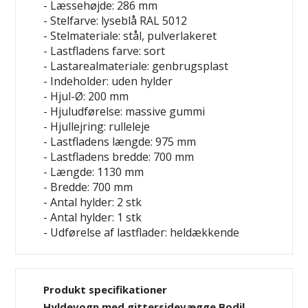
- Læssehøjde: 286 mm
- Stelfarve: lyseblå RAL 5012
- Stelmateriale: stål, pulverlakeret
- Lastfladens farve: sort
- Lastarealmateriale: genbrugsplast
- Indeholder: uden hylder
- Hjul-Ø: 200 mm
- Hjuludførelse: massive gummi
- Hjullejring: rulleleje
- Lastfladens længde: 975 mm
- Lastfladens bredde: 700 mm
- Længde: 1130 mm
- Bredde: 700 mm
- Antal hylder: 2 stk
- Antal hylder: 1 stk
- Udførelse af lastflader: heldækkende
Produkt specifikationer
Hyldevogn med gittersidevægge Bodil,