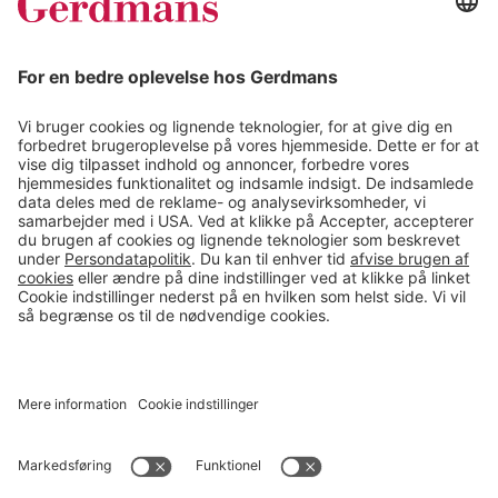
Magasin
Tips & guides
Kontakt
salg@gerdmans.dk
49 18 07 07
Salgsafdeling åbningstider
08.00-16.00
© 2026 Gerdmans Kontor- & Lagerudstyr A/S Alle priser er ekskl.
moms
En virksomhed i TAKKT-gruppen
Cookie indstillinger