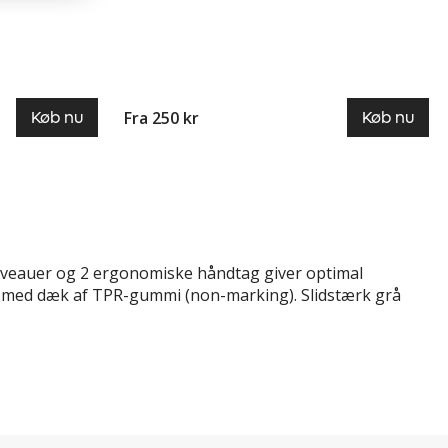
Fra 250 kr
Køb nu
Køb nu
veauer og 2 ergonomiske håndtag giver optimal
er med dæk af TPR-gummi (non-marking). Slidstærk grå