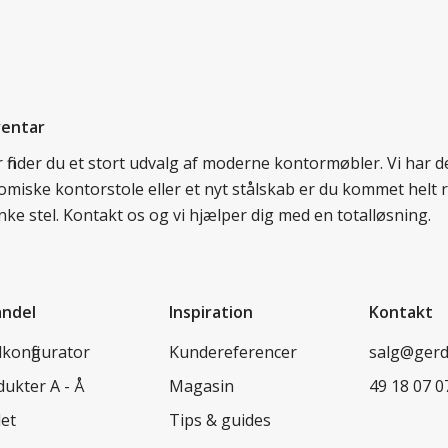
ventar
r finder du et stort udvalg af moderne kontormøbler. Vi har
miske kontorstole eller et nyt stålskab er du kommet helt rig
ke stel. Kontakt os og vi hjælper dig med en totalløsning.
andel
Inspiration
Kontakt
konfigurator
Kundereferencer
salg@ger
ukter A - Å
Magasin
49 18 07 0
let
Tips & guides