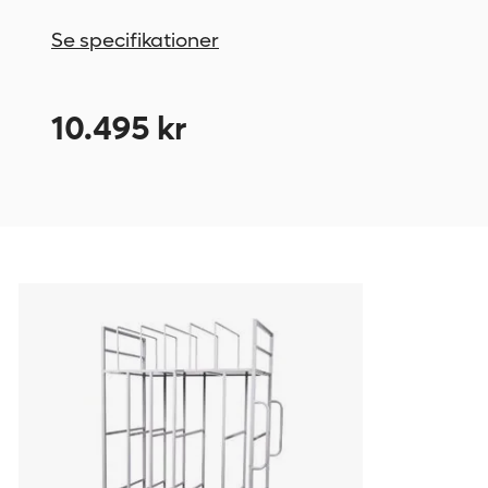
Se specifikationer
10.495 kr
Papkassevogn
727647
Irem,
til
sammenklappede
papkasser,
4
drejelige
hjul,
heraf