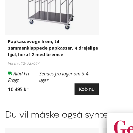
2
med
bremse
Papkassevogn Irem, til
sammenklappede papkasser, 4 drejelige
hjul, heraf 2 med bremse
Varenr. 12-
727647
Altid Fri
Sendes fra lager om 3-4
Fragt
uger
10.495 kr
Køb nu
Du vil måske også syntes om
CustomLine
Plukvogn