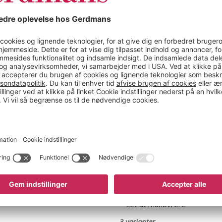
Vanna
en med stige
Plukvogn Vanna
størrelser, med 2 eller 3
Fri fragt & 7 års garanti!
Plus model
Let at manøvrere
automatisk retur
Let at manøvrere
3 varianter