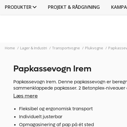
PRODUKTER
PROJEKT & RÅDGIVNING
KAMPA
Home
/
Lager & Industri
/
Transportvogne
/
Plukvogne
/
Papkassev
Papkassevogn Irem
Papkassevogn Irem. Denne papkassevogn er beregne
sammenklappede papkasser. 2 Betonplex-niveauer 
giver optimal komfort. Papvognen er udstyret med 2 
Læs mere
drejelige hjul med bremse og letgående kuglelejer
(non-marking). Slidstærk grå pulverlakering (uden o
Fleksibel og ergonomisk transport
skadelig for miljøet). Papvognen leveres samlet.
Individuelt justerbar
Opmagasinering af pap på ét sted