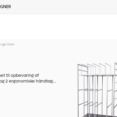
GNER
ogn Irem
t til opbevaring af
og 2 ergonomiske håndtag
normale drejelige hjul og 2
 med dæk af TPR-gummi
pløsningsmidler, mindre