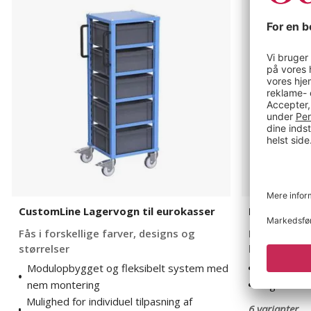
Lagervogn
Ven
til
med
eurokasser
stige
CustomLine Lagervogn til eurokasser
Plukvogn V
Fås i forskellige farver, designs og
Forskellige 
størrelser
hylder
Modulopbygget og fleksibelt system med
Plus model
nem montering
Stige med 
Mulighed for individuel tilpasning af
6 varianter